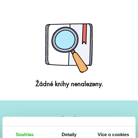
Žádné knihy nenalezeny.
#HumbookNews
Vše kolem #youngadult každý měsíc rovnou do mailu!
Souhlas
Detaily
Více o cookies