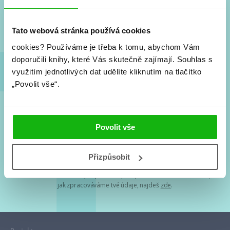
Nové knihy, co se chystá, kvízy, soutěže, autoři, filmové
a seriálové adaptace a další.
Tato webová stránka používá cookies
cookies?
Používáme je třeba k tomu, abychom Vám
doporučili knihy, které Vás skutečně zajímají.
Souhlas s
využitím jednotlivých dat udělíte kliknutím na tlačítko
„Povolit vše“.
Souhlasím s
podmínkami zpracování osobních údajů
Povolit vše
Tvá e-mailová adresa je u nás v bezpečí. Přečti si
naše podmínky
Přizpůsobit
zpracování osobních údajů
. S tvými osobními údaji nakládáme v
mezích obecně závazných právních předpisů. Více informací o tom,
jak zpracováváme tvé údaje, najdeš
zde
.