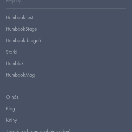
Projekty
HumbookFest
HumbookStage
Humbook blogeři
Storki
Humblok
HumbookMag
O nás
Blog
Knihy
Zásady ochrany osobních údajů