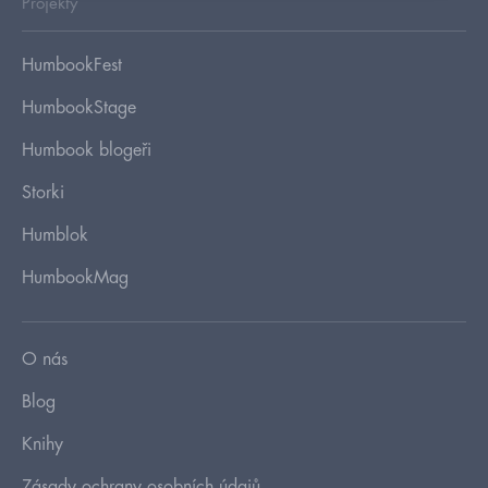
Projekty
HumbookFest
HumbookStage
Humbook blogeři
Storki
Humblok
HumbookMag
O nás
Blog
Knihy
Zásady ochrany osobních údajů