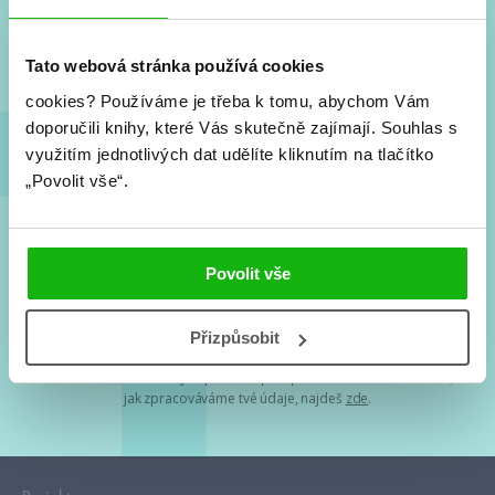
Nové knihy, co se chystá, kvízy, soutěže, autoři, filmové
a seriálové adaptace a další.
Tato webová stránka používá cookies
cookies?
Používáme je třeba k tomu, abychom Vám
doporučili knihy, které Vás skutečně zajímají.
Souhlas s
využitím jednotlivých dat udělíte kliknutím na tlačítko
„Povolit vše“.
Souhlasím s
podmínkami zpracování osobních údajů
Povolit vše
Tvá e-mailová adresa je u nás v bezpečí. Přečti si
naše podmínky
Přizpůsobit
zpracování osobních údajů
. S tvými osobními údaji nakládáme v
mezích obecně závazných právních předpisů. Více informací o tom,
jak zpracováváme tvé údaje, najdeš
zde
.