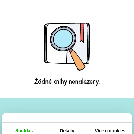
Žádné knihy nenalezeny.
#HumbookNews
Vše kolem #youngadult každý měsíc rovnou do mailu!
Souhlas
Detaily
Více o cookies