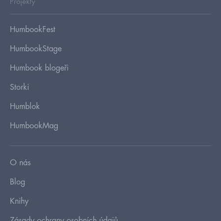
Projekty
HumbookFest
HumbookStage
Humbook blogeři
Storki
Humblok
HumbookMag
O nás
Blog
Knihy
Zásady ochrany osobních údajů