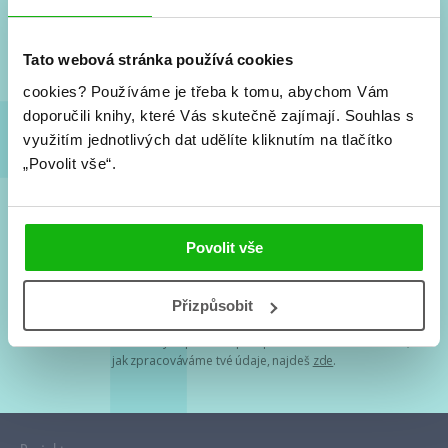
Nové knihy, co se chystá, kvízy, soutěže, autoři, filmové
a seriálové adaptace a další.
Tato webová stránka používá cookies
cookies?
Používáme je třeba k tomu, abychom Vám
doporučili knihy, které Vás skutečně zajímají.
Souhlas s
využitím jednotlivých dat udělíte kliknutím na tlačítko
„Povolit vše“.
Souhlasím s
podmínkami zpracování osobních údajů
Povolit vše
Tvá e-mailová adresa je u nás v bezpečí. Přečti si
naše podmínky
Přizpůsobit
zpracování osobních údajů
. S tvými osobními údaji nakládáme v
mezích obecně závazných právních předpisů. Více informací o tom,
jak zpracováváme tvé údaje, najdeš
zde
.