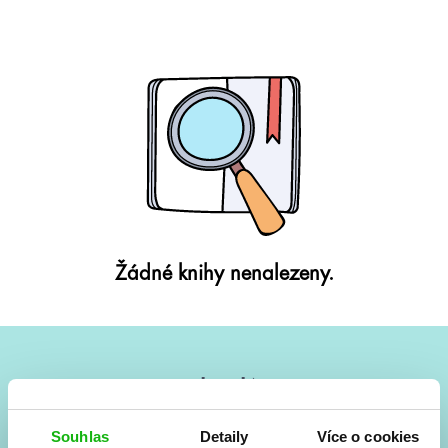
Žádné knihy nenalezeny.
#HumbookNews
Vše kolem #youngadult každý měsíc rovnou do mailu!
Souhlas
Detaily
Více o cookies