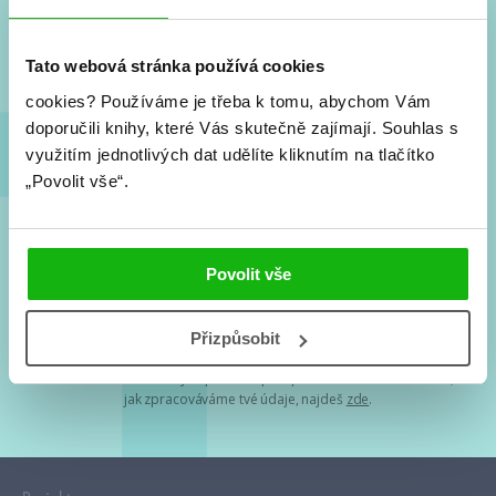
Nové knihy, co se chystá, kvízy, soutěže, autoři, filmové
a seriálové adaptace a další.
Tato webová stránka používá cookies
cookies?
Používáme je třeba k tomu, abychom Vám
doporučili knihy, které Vás skutečně zajímají.
Souhlas s
využitím jednotlivých dat udělíte kliknutím na tlačítko
„Povolit vše“.
Souhlasím s
podmínkami zpracování osobních údajů
Povolit vše
Tvá e-mailová adresa je u nás v bezpečí. Přečti si
naše podmínky
Přizpůsobit
zpracování osobních údajů
. S tvými osobními údaji nakládáme v
mezích obecně závazných právních předpisů. Více informací o tom,
jak zpracováváme tvé údaje, najdeš
zde
.