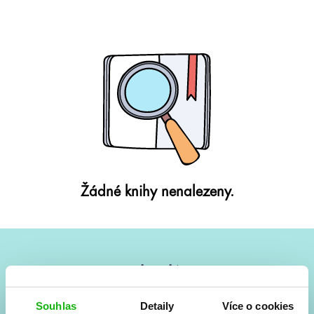
Žádné knihy nenalezeny.
#HumbookNews
Vše kolem #youngadult každý měsíc rovnou do mailu!
Souhlas
Detaily
Více o cookies