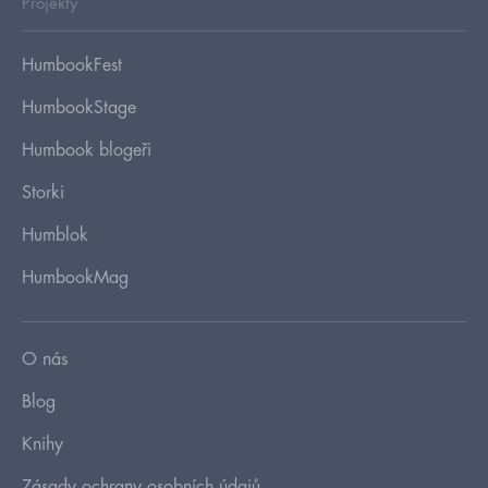
Projekty
HumbookFest
HumbookStage
Humbook blogeři
Storki
Humblok
HumbookMag
O nás
Blog
Knihy
Zásady ochrany osobních údajů