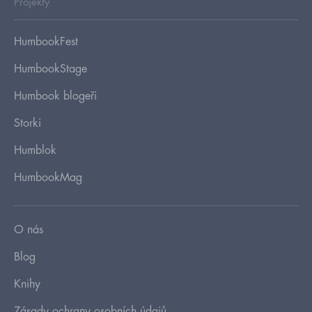
Projekty
HumbookFest
HumbookStage
Humbook blogeři
Storki
Humblok
HumbookMag
O nás
Blog
Knihy
Zásady ochrany osobních údajů