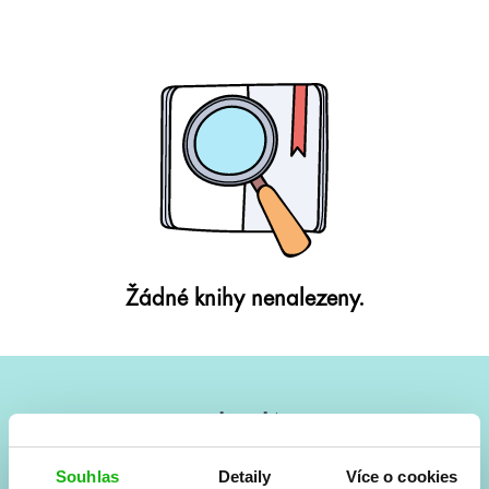
Žádné knihy nenalezeny.
#HumbookNews
Vše kolem #youngadult každý měsíc rovnou do mailu!
Souhlas
Detaily
Více o cookies