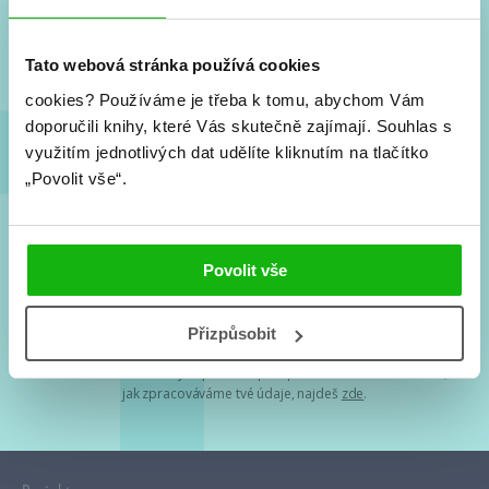
Nové knihy, co se chystá, kvízy, soutěže, autoři, filmové
a seriálové adaptace a další.
Tato webová stránka používá cookies
cookies?
Používáme je třeba k tomu, abychom Vám
doporučili knihy, které Vás skutečně zajímají.
Souhlas s
využitím jednotlivých dat udělíte kliknutím na tlačítko
„Povolit vše“.
Souhlasím s
podmínkami zpracování osobních údajů
Povolit vše
Tvá e-mailová adresa je u nás v bezpečí. Přečti si
naše podmínky
Přizpůsobit
zpracování osobních údajů
. S tvými osobními údaji nakládáme v
mezích obecně závazných právních předpisů. Více informací o tom,
jak zpracováváme tvé údaje, najdeš
zde
.