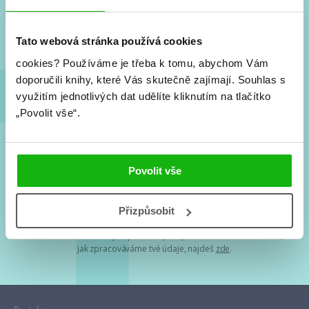
Nové knihy, co se chystá, kvízy, soutěže, autoři, filmové
a seriálové adaptace a další.
Tato webová stránka používá cookies
cookies?
Používáme je třeba k tomu, abychom Vám
doporučili knihy, které Vás skutečně zajímají.
Souhlas s
využitím jednotlivých dat udělíte kliknutím na tlačítko
„Povolit vše“.
Souhlasím s
podmínkami zpracování osobních údajů
Povolit vše
Tvá e-mailová adresa je u nás v bezpečí. Přečti si
naše podmínky
Přizpůsobit
zpracování osobních údajů
. S tvými osobními údaji nakládáme v
mezích obecně závazných právních předpisů. Více informací o tom,
jak zpracováváme tvé údaje, najdeš
zde
.