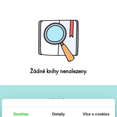
Žádné knihy nenalezeny.
#HumbookNews
Vše kolem #youngadult každý měsíc rovnou do mailu!
Souhlas
Detaily
Více o cookies