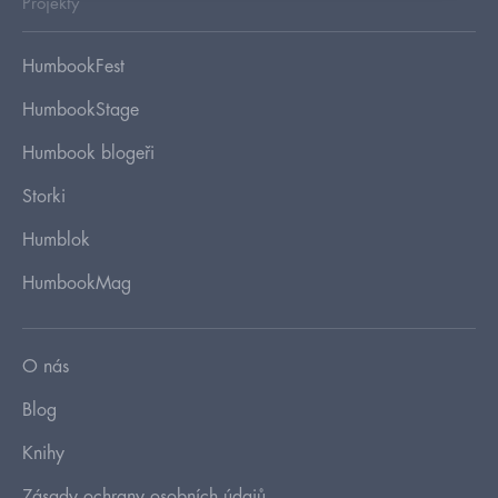
Projekty
HumbookFest
HumbookStage
Humbook blogeři
Storki
Humblok
HumbookMag
O nás
Blog
Knihy
Zásady ochrany osobních údajů