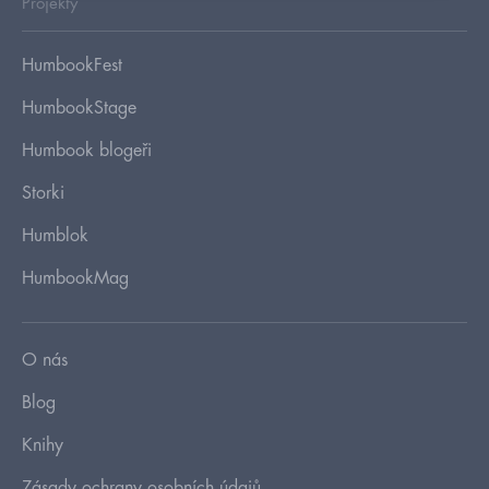
Projekty
HumbookFest
HumbookStage
Humbook blogeři
Storki
Humblok
HumbookMag
O nás
Blog
Knihy
Zásady ochrany osobních údajů