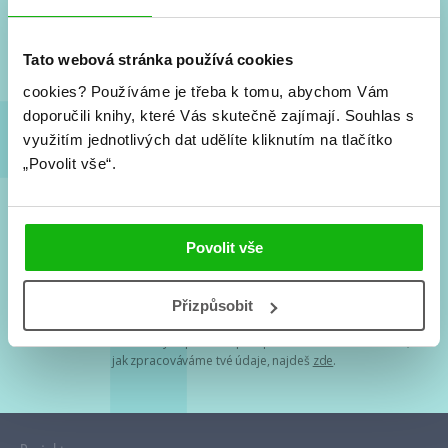
Nové knihy, co se chystá, kvízy, soutěže, autoři, filmové
a seriálové adaptace a další.
Tato webová stránka používá cookies
cookies?
Používáme je třeba k tomu, abychom Vám
doporučili knihy, které Vás skutečně zajímají.
Souhlas s
využitím jednotlivých dat udělíte kliknutím na tlačítko
„Povolit vše“.
Souhlasím s
podmínkami zpracování osobních údajů
Povolit vše
Tvá e-mailová adresa je u nás v bezpečí. Přečti si
naše podmínky
Přizpůsobit
zpracování osobních údajů
. S tvými osobními údaji nakládáme v
mezích obecně závazných právních předpisů. Více informací o tom,
jak zpracováváme tvé údaje, najdeš
zde
.