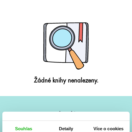
Žádné knihy nenalezeny.
#HumbookNews
Vše kolem #youngadult každý měsíc rovnou do mailu!
Souhlas
Detaily
Více o cookies