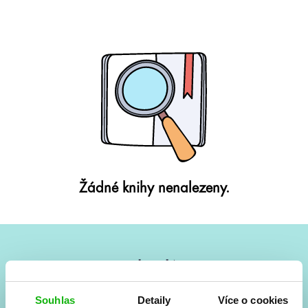
Žádné knihy nenalezeny.
#HumbookNews
Vše kolem #youngadult každý měsíc rovnou do mailu!
Souhlas
Detaily
Více o cookies