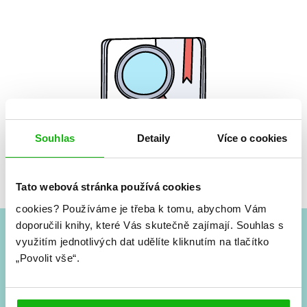
Souhlas
Detaily
Více o cookies
Žádné knihy nenalezeny.
Tato webová stránka používá cookies
cookies?
Používáme je třeba k tomu, abychom Vám
doporučili knihy, které Vás skutečně zajímají.
Souhlas s
využitím jednotlivých dat udělíte kliknutím na tlačítko
#HumbookNews
„Povolit vše“.
Vše kolem #youngadult každý měsíc rovnou do mailu!
Nové knihy, co se chystá, kvízy, soutěže, autoři, filmové