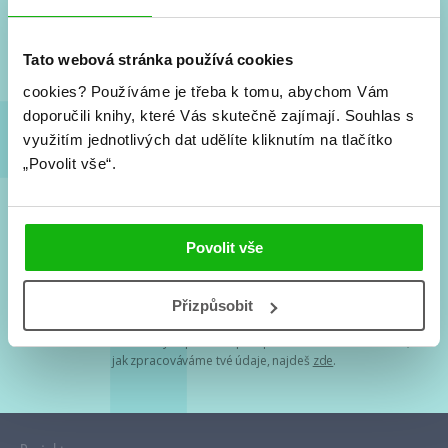
Nové knihy, co se chystá, kvízy, soutěže, autoři, filmové
a seriálové adaptace a další.
Tato webová stránka používá cookies
cookies?
Používáme je třeba k tomu, abychom Vám
doporučili knihy, které Vás skutečně zajímají.
Souhlas s
využitím jednotlivých dat udělíte kliknutím na tlačítko
„Povolit vše“.
Souhlasím s
podmínkami zpracování osobních údajů
Povolit vše
Tvá e-mailová adresa je u nás v bezpečí. Přečti si
naše podmínky
Přizpůsobit
zpracování osobních údajů
. S tvými osobními údaji nakládáme v
mezích obecně závazných právních předpisů. Více informací o tom,
jak zpracováváme tvé údaje, najdeš
zde
.