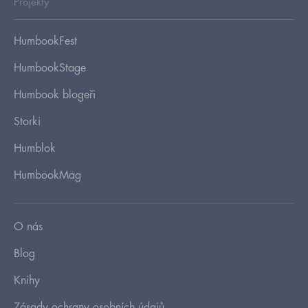
Projekty
HumbookFest
HumbookStage
Humbook blogeři
Storki
Humblok
HumbookMag
O nás
Blog
Knihy
Zásady ochrany osobních údajů