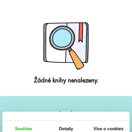
Žádné knihy nenalezeny.
#HumbookNews
Vše kolem #youngadult každý měsíc rovnou do mailu!
Souhlas
Detaily
Více o cookies