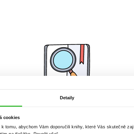
Detaily
Žádné knihy nenalezeny.
á cookies
 k tomu, abychom Vám doporučili knihy, které Vás skutečně zaj
utím na tlačítko „Povolit vše“.