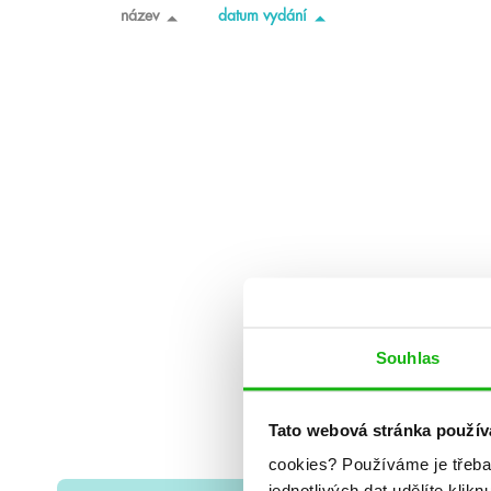
název
datum vydání
Souhlas
Tato webová stránka použív
cookies?
Používáme je třeba
jednotlivých dat udělíte klikn