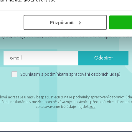
#HumbookNews
Přizpůsobit
 kolem #youngadult každý měsíc rovnou do mailu! Nové knihy, c
chystá, kvízy, soutěže, autoři, filmové a seriálové adaptace a další
Souhlasím s
podmínkami zpracování osobních údajů
lová adresa je u nás v bezpečí. Přečti si
naše podmínky zpracování osobních úda
 údaji nakládáme v mezích obecně závazných právních předpisů. Více informací o
zpracováváme tvé údaje, najdeš
zde
.