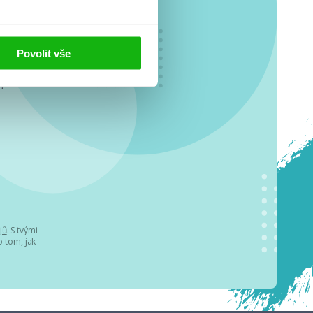
Povolit vše
o se
.
jů
. S tvými
 tom, jak