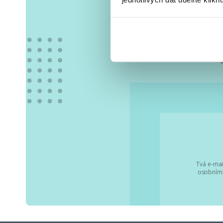
Vše
Tvá e-mai
osobními