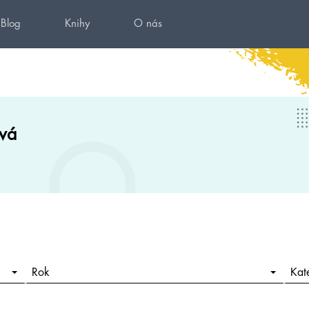
Blog
Knihy
O nás
vá
Rok
Kat