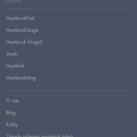
Projekty
HumbookFest
HumbookStage
Humbook blogeři
Storki
Humblok
HumbookMag
O nás
Blog
Knihy
Zásady ochrany osobních údajů