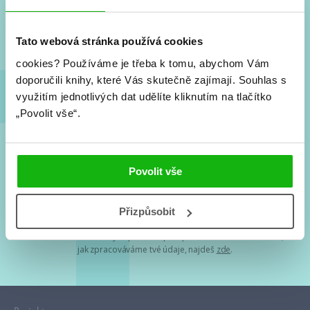
Nové knihy, co se chystá, kvízy, soutěže, autoři, filmové
a seriálové adaptace a další.
Tato webová stránka používá cookies
cookies?
Používáme je třeba k tomu, abychom Vám
doporučili knihy, které Vás skutečně zajímají.
Souhlas s
využitím jednotlivých dat udělíte kliknutím na tlačítko
„Povolit vše“.
Souhlasím s
podmínkami zpracování osobních údajů
Povolit vše
Tvá e-mailová adresa je u nás v bezpečí. Přečti si
naše podmínky
Přizpůsobit
zpracování osobních údajů
. S tvými osobními údaji nakládáme v
mezích obecně závazných právních předpisů. Více informací o tom,
jak zpracováváme tvé údaje, najdeš
zde
.