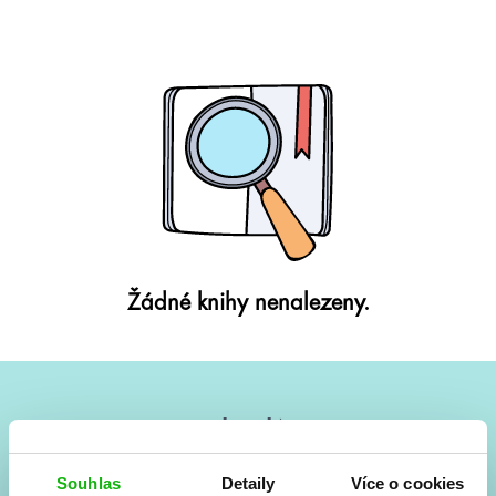
Žádné knihy nenalezeny.
#HumbookNews
Vše kolem #youngadult každý měsíc rovnou do mailu!
Souhlas
Detaily
Více o cookies