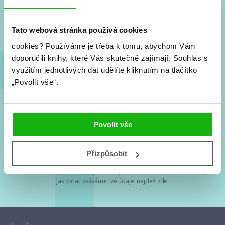
Nové knihy, co se chystá, kvízy, soutěže, autoři, filmové
a seriálové adaptace a další.
Tato webová stránka používá cookies
cookies?
Používáme je třeba k tomu, abychom Vám
doporučili knihy, které Vás skutečně zajímají.
Souhlas s
využitím jednotlivých dat udělíte kliknutím na tlačítko
„Povolit vše“.
Souhlasím s
podmínkami zpracování osobních údajů
Povolit vše
Tvá e-mailová adresa je u nás v bezpečí. Přečti si
naše podmínky
Přizpůsobit
zpracování osobních údajů
. S tvými osobními údaji nakládáme v
mezích obecně závazných právních předpisů. Více informací o tom,
jak zpracováváme tvé údaje, najdeš
zde
.