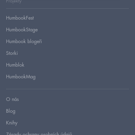
Projekty
HumbookFest
HumbookStage
Humbook blogeři
Storki
Humblok
HumbookMag
O nás
Blog
Knihy
Zásady ochrany osobních údajů