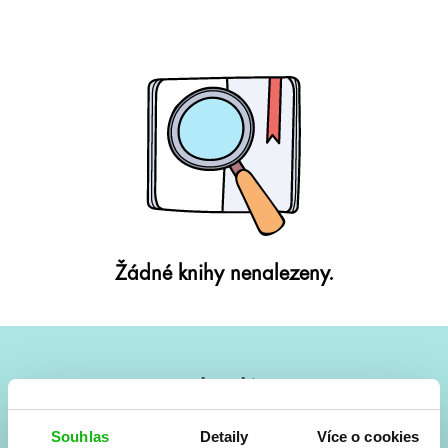
Žádné knihy nenalezeny.
#HumbookNews
Vše kolem #youngadult každý měsíc rovnou do mailu!
Souhlas
Detaily
Více o cookies