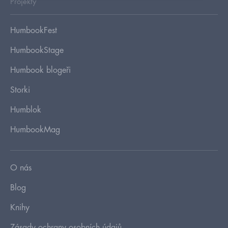
Projekty
HumbookFest
HumbookStage
Humbook blogeři
Storki
Humblok
HumbookMag
O nás
Blog
Knihy
Zásady ochrany osobních údajů