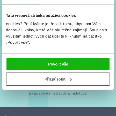
Nové knihy, co se chystá, kvízy, soutěže, autoři, filmové
a seriálové adaptace a další.
Tato webová stránka používá cookies
cookies?
Používáme je třeba k tomu, abychom Vám
doporučili knihy, které Vás skutečně zajímají.
Souhlas s
využitím jednotlivých dat udělíte kliknutím na tlačítko
„Povolit vše“.
Souhlasím s
podmínkami zpracování osobních údajů
Povolit vše
Tvá e-mailová adresa je u nás v bezpečí. Přečti si
naše podmínky
Přizpůsobit
zpracování osobních údajů
. S tvými osobními údaji nakládáme v
mezích obecně závazných právních předpisů. Více informací o tom,
jak zpracováváme tvé údaje, najdeš
zde
.