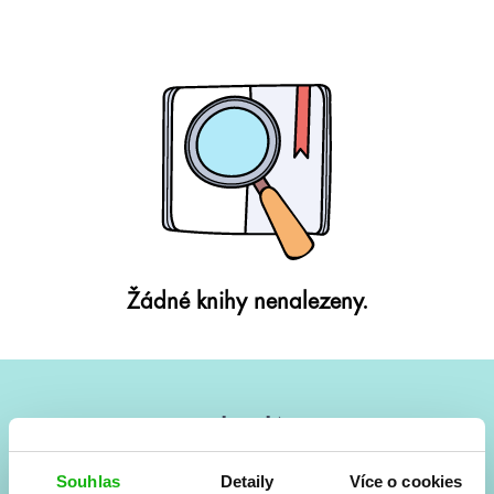
Žádné knihy nenalezeny.
#HumbookNews
Vše kolem #youngadult každý měsíc rovnou do mailu!
Souhlas
Detaily
Více o cookies