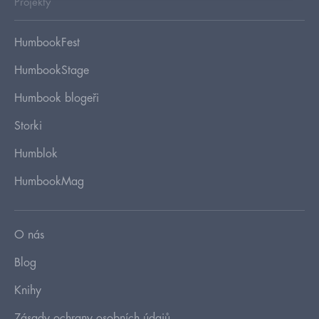
Projekty
HumbookFest
HumbookStage
Humbook blogeři
Storki
Humblok
HumbookMag
O nás
Blog
Knihy
Zásady ochrany osobních údajů