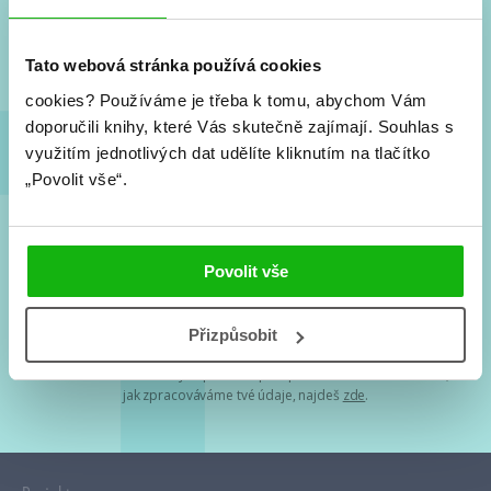
Nové knihy, co se chystá, kvízy, soutěže, autoři, filmové
a seriálové adaptace a další.
Tato webová stránka používá cookies
cookies?
Používáme je třeba k tomu, abychom Vám
doporučili knihy, které Vás skutečně zajímají.
Souhlas s
využitím jednotlivých dat udělíte kliknutím na tlačítko
„Povolit vše“.
Souhlasím s
podmínkami zpracování osobních údajů
Povolit vše
Tvá e-mailová adresa je u nás v bezpečí. Přečti si
naše podmínky
Přizpůsobit
zpracování osobních údajů
. S tvými osobními údaji nakládáme v
mezích obecně závazných právních předpisů. Více informací o tom,
jak zpracováváme tvé údaje, najdeš
zde
.