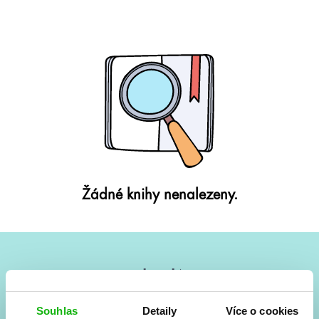
Žádné knihy nenalezeny.
#HumbookNews
Vše kolem #youngadult každý měsíc rovnou do mailu!
Souhlas
Detaily
Více o cookies