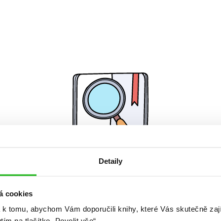
Detaily
Žádné knihy nenalezeny.
á cookies
 k tomu, abychom Vám doporučili knihy, které Vás skutečně zaj
utím na tlačítko „Povolit vše“.