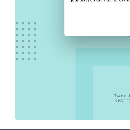
Vše
Tvá e-mai
osobními