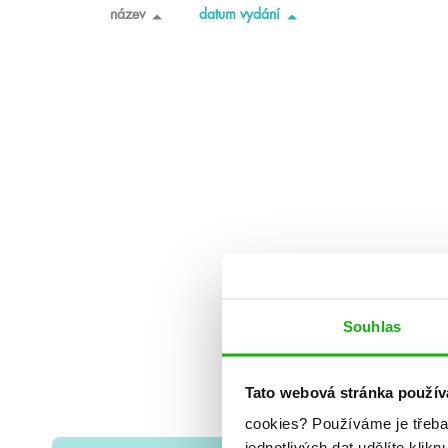
název
datum vydání
Souhlas
Tato webová stránka použív
cookies?
Používáme je třeba
jednotlivých dat udělíte klikn