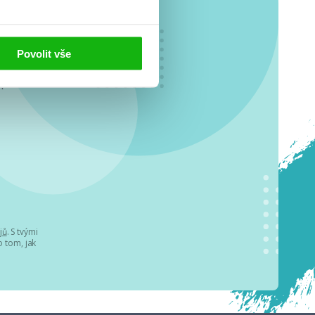
Povolit vše
o se
.
jů
. S tvými
 tom, jak