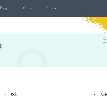
Blog
Knihy
O nás
á
Rok
Kat