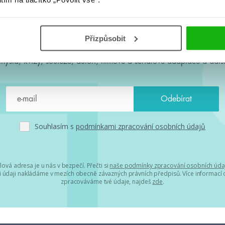
#HumbookNews
Přizpůsobit
 kolem #youngadult každý měsíc rovnou do mailu! Nové knihy, c
chystá, kvízy, soutěže, autoři, filmové a seriálové adaptace a další
Souhlasím s
podmínkami zpracování osobních údajů
lová adresa je u nás v bezpečí. Přečti si
naše podmínky zpracování osobních úda
 údaji nakládáme v mezích obecně závazných právních předpisů. Více informací o
zpracováváme tvé údaje, najdeš
zde
.