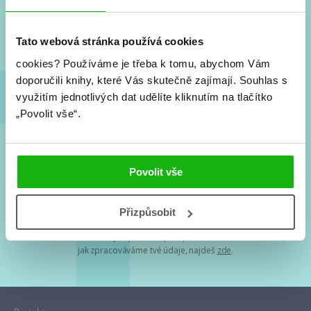
Nové knihy, co se chystá, kvízy, soutěže, autoři, filmové
a seriálové adaptace a další.
Tato webová stránka používá cookies
cookies?
Používáme je třeba k tomu, abychom Vám
doporučili knihy, které Vás skutečně zajímají.
Souhlas s
využitím jednotlivých dat udělíte kliknutím na tlačítko
„Povolit vše“.
Souhlasím s
podmínkami zpracování osobních údajů
Povolit vše
Tvá e-mailová adresa je u nás v bezpečí. Přečti si
naše podmínky
Přizpůsobit
zpracování osobních údajů
. S tvými osobními údaji nakládáme v
mezích obecně závazných právních předpisů. Více informací o tom,
jak zpracováváme tvé údaje, najdeš
zde
.