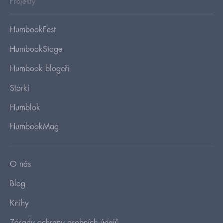
Projekty
HumbookFest
HumbookStage
Humbook blogeři
Storki
Humblok
HumbookMag
O nás
Blog
Knihy
Zásady ochrany osobních údajů