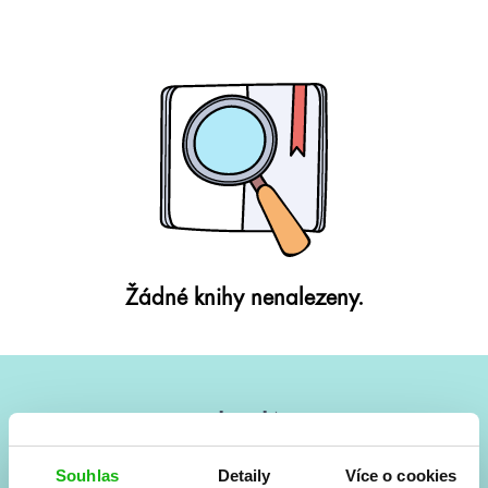
Žádné knihy nenalezeny.
#HumbookNews
Vše kolem #youngadult každý měsíc rovnou do mailu!
Souhlas
Detaily
Více o cookies