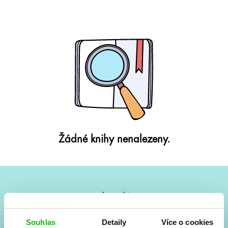
Žádné knihy nenalezeny.
#HumbookNews
Vše kolem #youngadult každý měsíc rovnou do mailu!
Souhlas
Detaily
Více o cookies