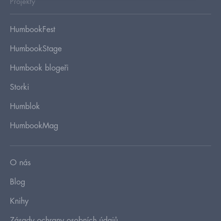
Projekty
HumbookFest
HumbookStage
Humbook blogeři
Storki
Humblok
HumbookMag
O nás
Blog
Knihy
Zásady ochrany osobních údajů