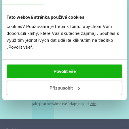
Nové knihy, co se chystá, kvízy, soutěže, autoři, filmové
a seriálové adaptace a další.
Tato webová stránka používá cookies
cookies?
Používáme je třeba k tomu, abychom Vám
doporučili knihy, které Vás skutečně zajímají.
Souhlas s
využitím jednotlivých dat udělíte kliknutím na tlačítko
„Povolit vše“.
Souhlasím s
podmínkami zpracování osobních údajů
Povolit vše
Tvá e-mailová adresa je u nás v bezpečí. Přečti si
naše podmínky
Přizpůsobit
zpracování osobních údajů
. S tvými osobními údaji nakládáme v
mezích obecně závazných právních předpisů. Více informací o tom,
jak zpracováváme tvé údaje, najdeš
zde
.