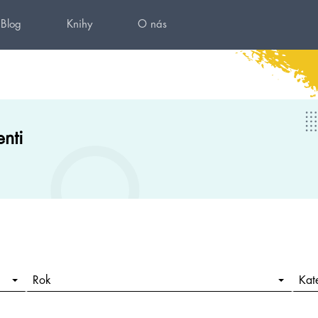
Blog
Knihy
O nás
nti
Rok
Kat