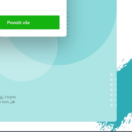
Povolit vše
o se
.
jů
. S tvými
 tom, jak