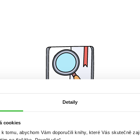
Detaily
Žádné knihy nenalezeny.
á cookies
 k tomu, abychom Vám doporučili knihy, které Vás skutečně zaj
utím na tlačítko „Povolit vše“.