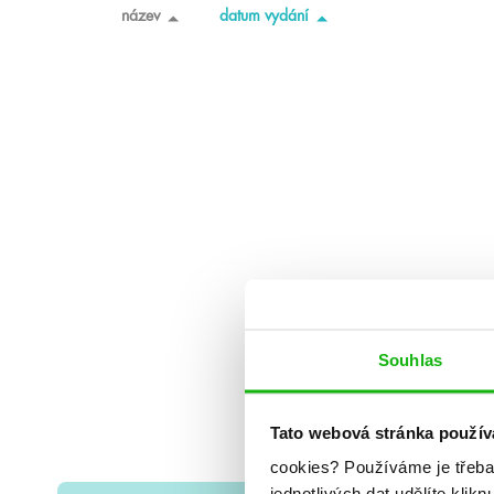
název
datum vydání
Souhlas
Tato webová stránka použív
cookies?
Používáme je třeba
jednotlivých dat udělíte klikn