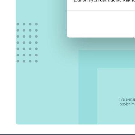
Vše
Tvá e-mai
osobními