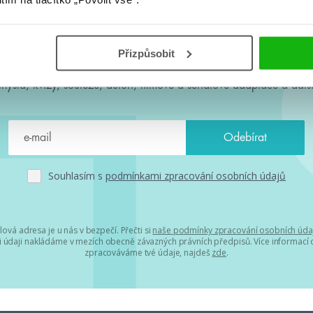
#HumbookNews
Přizpůsobit
 kolem #youngadult každý měsíc rovnou do mailu! Nové knihy, c
chystá, kvízy, soutěže, autoři, filmové a seriálové adaptace a další
Souhlasím s
podmínkami zpracování osobních údajů
lová adresa je u nás v bezpečí. Přečti si
naše podmínky zpracování osobních úda
 údaji nakládáme v mezích obecně závazných právních předpisů. Více informací o
zpracováváme tvé údaje, najdeš
zde
.