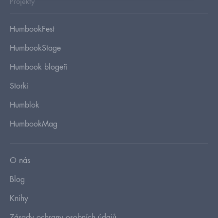
Projekty
HumbookFest
HumbookStage
Humbook blogeři
Storki
Humblok
HumbookMag
O nás
Blog
Knihy
Zásady ochrany osobních údajů