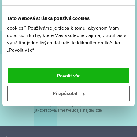
Nové knihy, co se chystá, kvízy, soutěže, autoři, filmové
a seriálové adaptace a další.
Tato webová stránka používá cookies
cookies?
Používáme je třeba k tomu, abychom Vám
doporučili knihy, které Vás skutečně zajímají.
Souhlas s
využitím jednotlivých dat udělíte kliknutím na tlačítko
„Povolit vše“.
Souhlasím s
podmínkami zpracování osobních údajů
Povolit vše
Tvá e-mailová adresa je u nás v bezpečí. Přečti si
naše podmínky
Přizpůsobit
zpracování osobních údajů
. S tvými osobními údaji nakládáme v
mezích obecně závazných právních předpisů. Více informací o tom,
jak zpracováváme tvé údaje, najdeš
zde
.