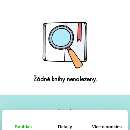
Žádné knihy nenalezeny.
#HumbookNews
Vše kolem #youngadult každý měsíc rovnou do mailu!
Souhlas
Detaily
Více o cookies