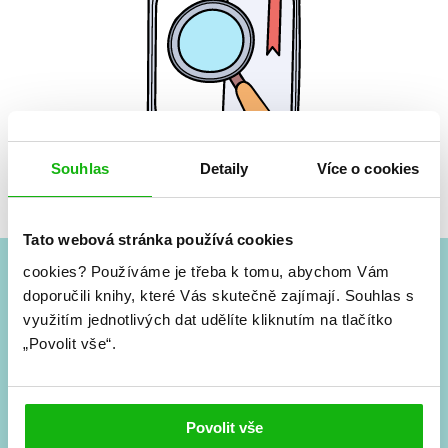
Souhlas
Detaily
Více o cookies
Žádné knihy nenalezeny.
Tato webová stránka používá cookies
cookies?
Používáme je třeba k tomu, abychom Vám
doporučili knihy, které Vás skutečně zajímají.
Souhlas s
#HumbookNews
využitím jednotlivých dat udělíte kliknutím na tlačítko
„Povolit vše“.
Vše kolem #youngadult každý měsíc rovnou do mailu!
Nové knihy, co se chystá, kvízy, soutěže, autoři, filmové
a seriálové adaptace a další.
Povolit vše