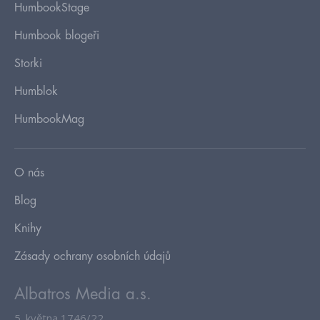
HumbookStage
Humbook blogeři
Storki
Humblok
HumbookMag
O nás
Blog
Knihy
Zásady ochrany osobních údajů
Albatros Media a.s.
5. května 1746/22