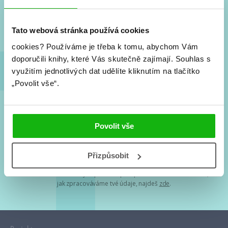
Nové knihy, co se chystá, kvízy, soutěže, autoři, filmové
a seriálové adaptace a další.
Tato webová stránka používá cookies
cookies?
Používáme je třeba k tomu, abychom Vám
doporučili knihy, které Vás skutečně zajímají.
Souhlas s
využitím jednotlivých dat udělíte kliknutím na tlačítko
„Povolit vše“.
Souhlasím s
podmínkami zpracování osobních údajů
Povolit vše
Tvá e-mailová adresa je u nás v bezpečí. Přečti si
naše podmínky
Přizpůsobit
zpracování osobních údajů
. S tvými osobními údaji nakládáme v
mezích obecně závazných právních předpisů. Více informací o tom,
jak zpracováváme tvé údaje, najdeš
zde
.