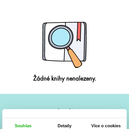
Žádné knihy nenalezeny.
#HumbookNews
Vše kolem #youngadult každý měsíc rovnou do mailu!
Souhlas
Detaily
Více o cookies