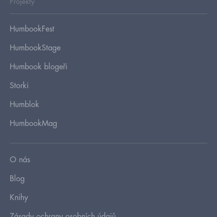
Projekty
HumbookFest
HumbookStage
Humbook blogeři
Storki
Humblok
HumbookMag
O nás
Blog
Knihy
Zásady ochrany osobních údajů