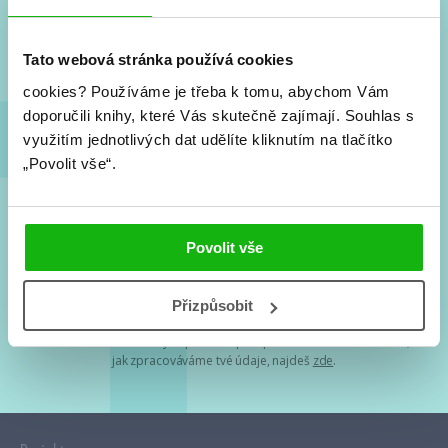
Nové knihy, co se chystá, kvízy, soutěže, autoři, filmové
a seriálové adaptace a další.
Tato webová stránka používá cookies
cookies?
Používáme je třeba k tomu, abychom Vám
doporučili knihy, které Vás skutečně zajímají.
Souhlas s
využitím jednotlivých dat udělíte kliknutím na tlačítko
„Povolit vše“.
Souhlasím s
podmínkami zpracování osobních údajů
Povolit vše
Tvá e-mailová adresa je u nás v bezpečí. Přečti si
naše podmínky
Přizpůsobit
zpracování osobních údajů
. S tvými osobními údaji nakládáme v
mezích obecně závazných právních předpisů. Více informací o tom,
jak zpracováváme tvé údaje, najdeš
zde
.