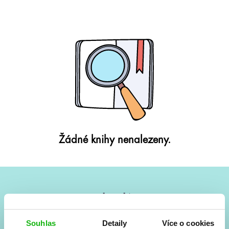
Žádné knihy nenalezeny.
#HumbookNews
Vše kolem #youngadult každý měsíc rovnou do mailu!
Souhlas
Detaily
Více o cookies