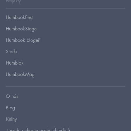
Projekty
HumbookFest
HumbookStage
Humbook blogeři
Storki
Humblok
HumbookMag
O nás
Blog
Knihy
Zásady ochrany osobních údajů