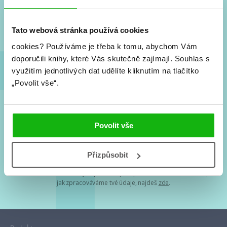
Nové knihy, co se chystá, kvízy, soutěže, autoři, filmové
a seriálové adaptace a další.
Tato webová stránka používá cookies
cookies?
Používáme je třeba k tomu, abychom Vám
doporučili knihy, které Vás skutečně zajímají.
Souhlas s
využitím jednotlivých dat udělíte kliknutím na tlačítko
„Povolit vše“.
Souhlasím s
podmínkami zpracování osobních údajů
Povolit vše
Tvá e-mailová adresa je u nás v bezpečí. Přečti si
naše podmínky
Přizpůsobit
zpracování osobních údajů
. S tvými osobními údaji nakládáme v
mezích obecně závazných právních předpisů. Více informací o tom,
jak zpracováváme tvé údaje, najdeš
zde
.