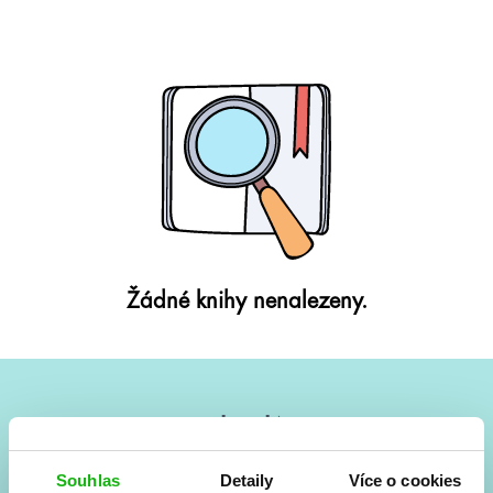
Žádné knihy nenalezeny.
#HumbookNews
Vše kolem #youngadult každý měsíc rovnou do mailu!
Souhlas
Detaily
Více o cookies