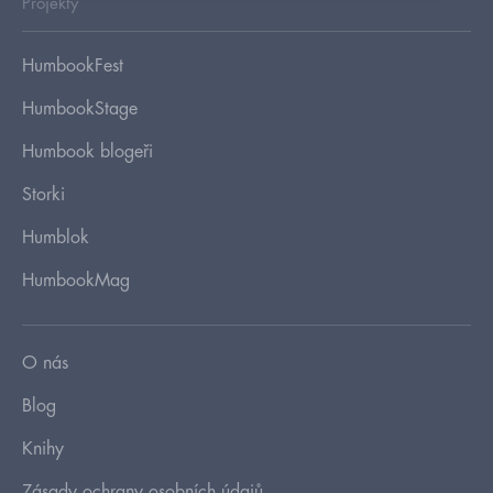
Projekty
HumbookFest
HumbookStage
Humbook blogeři
Storki
Humblok
HumbookMag
O nás
Blog
Knihy
Zásady ochrany osobních údajů