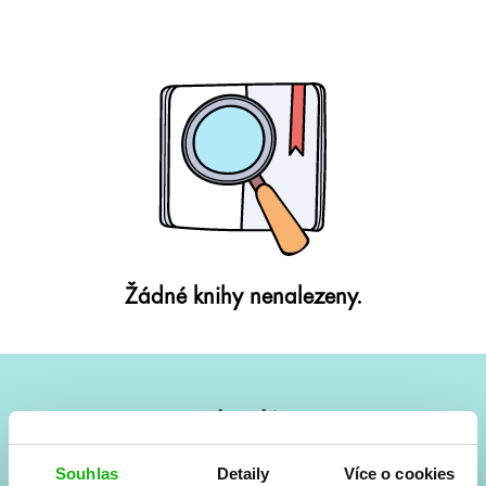
Žádné knihy nenalezeny.
#HumbookNews
Vše kolem #youngadult každý měsíc rovnou do mailu!
Souhlas
Detaily
Více o cookies