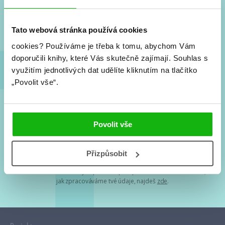
Nové knihy, co se chystá, kvízy, soutěže, autoři, filmové
a seriálové adaptace a další.
Tato webová stránka používá cookies
cookies?
Používáme je třeba k tomu, abychom Vám
doporučili knihy, které Vás skutečně zajímají.
Souhlas s
využitím jednotlivých dat udělíte kliknutím na tlačítko
„Povolit vše“.
Souhlasím s
podmínkami zpracování osobních údajů
Povolit vše
Tvá e-mailová adresa je u nás v bezpečí. Přečti si
naše podmínky
Přizpůsobit
zpracování osobních údajů
. S tvými osobními údaji nakládáme v
mezích obecně závazných právních předpisů. Více informací o tom,
jak zpracováváme tvé údaje, najdeš
zde
.