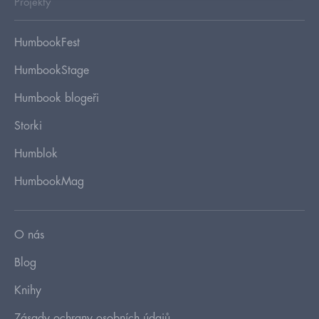
Projekty
HumbookFest
HumbookStage
Humbook blogeři
Storki
Humblok
HumbookMag
O nás
Blog
Knihy
Zásady ochrany osobních údajů