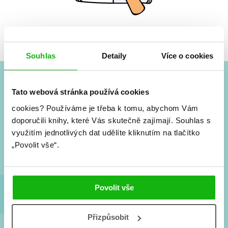
Žádné knihy nenalezeny.
Souhlas
Detaily
Více o cookies
Tato webová stránka používá cookies
#HumbookNews
cookies?
Používáme je třeba k tomu, abychom Vám
Vše kolem #youngadult každý měsíc rovnou do mailu!
doporučili knihy, které Vás skutečně zajímají.
Souhlas s
Nové knihy, co se chystá, kvízy, soutěže, autoři, filmové
využitím jednotlivých dat udělíte kliknutím na tlačítko
a seriálové adaptace a další.
„Povolit vše“.
Povolit vše
Přizpůsobit