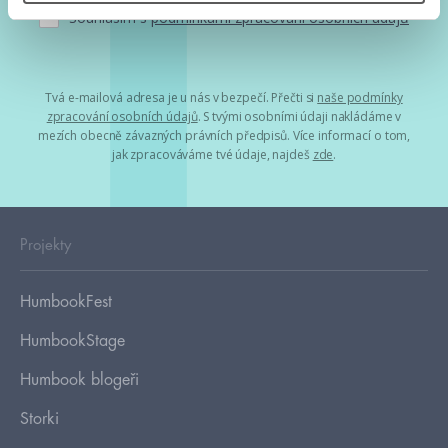
Souhlasím s
podmínkami zpracování osobních údajů
Tvá e-mailová adresa je u nás v bezpečí. Přečti si
naše podmínky
zpracování osobních údajů
. S tvými osobními údaji nakládáme v
mezích obecně závazných právních předpisů. Více informací o tom,
jak zpracováváme tvé údaje, najdeš
zde
.
Projekty
HumbookFest
HumbookStage
Humbook blogeři
Storki