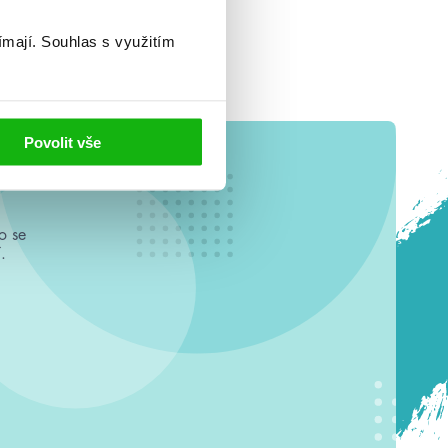
ímají.
Souhlas s využitím
Povolit vše
o se
.