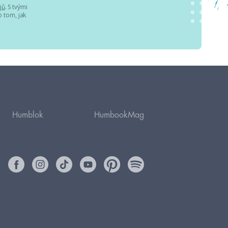
jů
. S tvými
 tom, jak
Humblok
HumbookMag