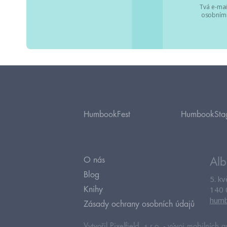
Tvá e-mai
osobními
HumbookFest
HumbookSta
O nás
Alb
Blog
5. k
140 
Knihy
humb
Zásady ochrany osobních údajů
Vytvořil Pixelfield, s.r.o. -
vývoj mobilních a