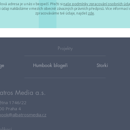
lová adresa je u nás v bezpečí. Přečti si
naše podmínky zpracování osobních úda
 údaji nakládáme v mezích obecně závazných právních předpisů. Více informací o
zpracováváme tvé údaje, najdeš
zde
.
Projekty
ge
Humbook blogeři
Storki
atros Media a.s.
větna 1746/22
00 Praha 4
ook@albatrosmedia.cz
plikací