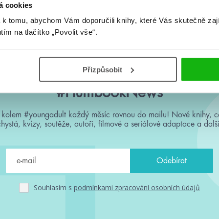
á cookies
Žádné knihy nenalezeny.
 k tomu, abychom Vám doporučili knihy, které Vás skutečně zaj
utím na tlačítko „Povolit vše“.
Přizpůsobit
#HumbookNews
 kolem #youngadult každý měsíc rovnou do mailu! Nové knihy, c
chystá, kvízy, soutěže, autoři, filmové a seriálové adaptace a další
Souhlasím s
podmínkami zpracování osobních údajů