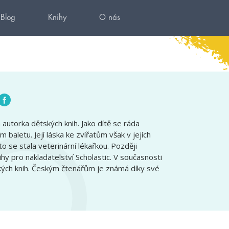
Blog
Knihy
O nás
autorka dětských knih. Jako dítě se ráda
 baletu. Její láska ke zvířatům však v jejích
o se stala veterinární lékařkou. Později
ihy pro nakladatelství Scholastic. V současnosti
kých knih. Českým čtenářům je známá díky své