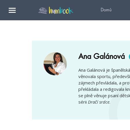
Domů
Ana Galánová
Ana Galánová je španělská 
věnovala sportu, především
zájmech převládala, a prot
překládala a redigovala kn
se plně věnuje psaní děts
sérii
Dračí srdce
.