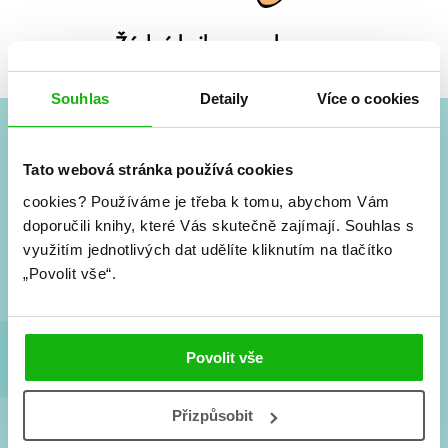
Žádné knihy nenalezeny.
Souhlas
Detaily
Více o cookies
#HumbookNews
Tato webová stránka používá cookies
cookies?
Používáme je třeba k tomu, abychom Vám
Vše kolem #youngadult každý měsíc rovnou do mailu!
doporučili knihy, které Vás skutečně zajímají.
Nové knihy, co se chystá, kvízy, soutěže, autoři, filmové
Souhlas s
a seriálové adaptace a další.
využitím jednotlivých dat udělíte kliknutím na tlačítko
„Povolit vše“.
Povolit vše
Přizpůsobit
Souhlasím s
podmínkami zpracování osobních údajů