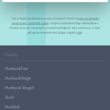
Tvá e-mailová adresa je u nás v bezpečí. Přečti si
naše podmínky
zpracování osobních údajů
. S tvými osobními údaji nakládáme v
mezích obecně závazných právních předpisů. Více informací o tom,
jak zpracováváme tvé údaje, najdeš
zde
.
Projekty
HumbookFest
HumbookStage
Humbook blogeři
Storki
Humblok