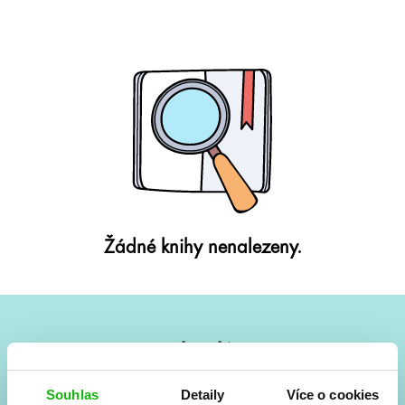
Žádné knihy nenalezeny.
#HumbookNews
Vše kolem #youngadult každý měsíc rovnou do mailu!
Souhlas
Detaily
Více o cookies