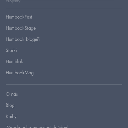
Projekty
HumbookFest
HumbookStage
Humbook blogeři
Storki
Humblok
HumbookMag
O nás
Blog
Knihy
Zásady ochrany osobních údajů