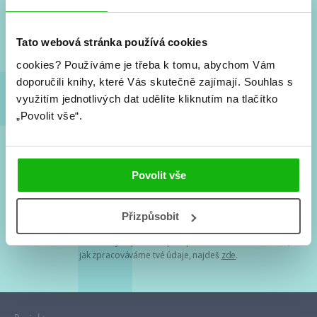
Nové knihy, co se chystá, kvízy, soutěže, autoři, filmové
a seriálové adaptace a další.
Tato webová stránka používá cookies
cookies?
Používáme je třeba k tomu, abychom Vám
doporučili knihy, které Vás skutečně zajímají.
Souhlas s
využitím jednotlivých dat udělíte kliknutím na tlačítko
„Povolit vše“.
Souhlasím s
podmínkami zpracování osobních údajů
Povolit vše
Tvá e-mailová adresa je u nás v bezpečí. Přečti si
naše podmínky
Přizpůsobit
zpracování osobních údajů
. S tvými osobními údaji nakládáme v
mezích obecně závazných právních předpisů. Více informací o tom,
jak zpracováváme tvé údaje, najdeš
zde
.