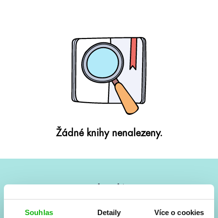
Žádné knihy nenalezeny.
#HumbookNews
Vše kolem #youngadult každý měsíc rovnou do mailu!
Souhlas
Detaily
Více o cookies