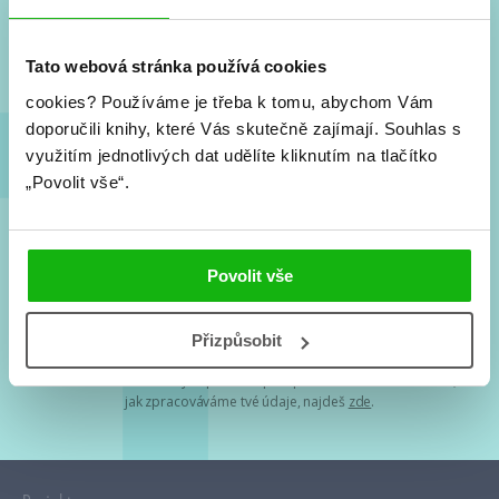
Nové knihy, co se chystá, kvízy, soutěže, autoři, filmové
a seriálové adaptace a další.
Tato webová stránka používá cookies
cookies?
Používáme je třeba k tomu, abychom Vám
doporučili knihy, které Vás skutečně zajímají.
Souhlas s
využitím jednotlivých dat udělíte kliknutím na tlačítko
„Povolit vše“.
Souhlasím s
podmínkami zpracování osobních údajů
Povolit vše
Tvá e-mailová adresa je u nás v bezpečí. Přečti si
naše podmínky
Přizpůsobit
zpracování osobních údajů
. S tvými osobními údaji nakládáme v
mezích obecně závazných právních předpisů. Více informací o tom,
jak zpracováváme tvé údaje, najdeš
zde
.