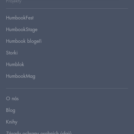
Projekty
HumbookFest
HumbookStage
Humbook blogeři
Storki
Humblok
HumbookMag
O nás
Blog
Knihy
Zásady ochrany osobních údajů