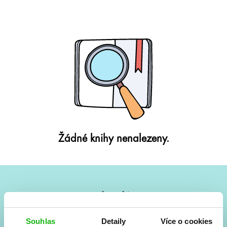
Žádné knihy nenalezeny.
#HumbookNews
Vše kolem #youngadult každý měsíc rovnou do mailu!
Souhlas
Detaily
Více o cookies