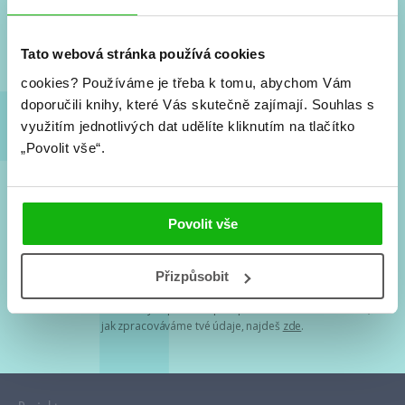
Nové knihy, co se chystá, kvízy, soutěže, autoři, filmové
a seriálové adaptace a další.
Tato webová stránka používá cookies
cookies?
Používáme je třeba k tomu, abychom Vám
doporučili knihy, které Vás skutečně zajímají.
Souhlas s
využitím jednotlivých dat udělíte kliknutím na tlačítko
„Povolit vše“.
Souhlasím s
podmínkami zpracování osobních údajů
Povolit vše
Tvá e-mailová adresa je u nás v bezpečí. Přečti si
naše podmínky
Přizpůsobit
zpracování osobních údajů
. S tvými osobními údaji nakládáme v
mezích obecně závazných právních předpisů. Více informací o tom,
jak zpracováváme tvé údaje, najdeš
zde
.