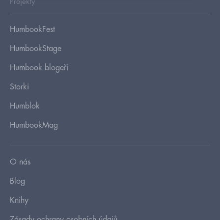
Projekty
HumbookFest
HumbookStage
Humbook blogeři
Storki
Humblok
HumbookMag
O nás
Blog
Knihy
Zásady ochrany osobních údajů