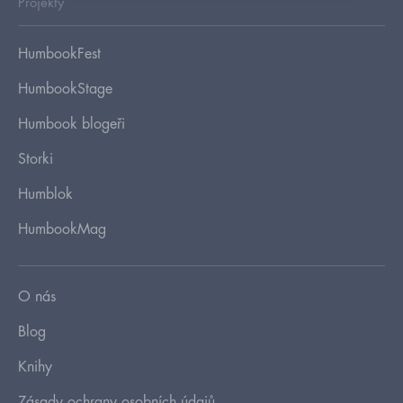
Projekty
HumbookFest
HumbookStage
Humbook blogeři
Storki
Humblok
HumbookMag
O nás
Blog
Knihy
Zásady ochrany osobních údajů