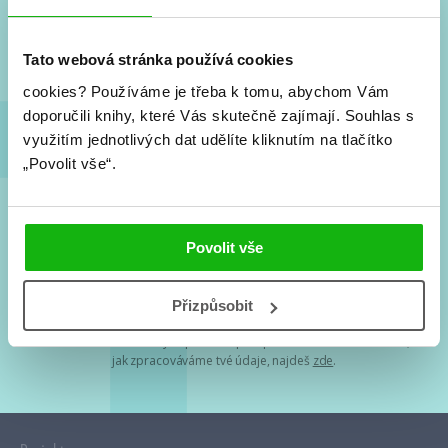
Nové knihy, co se chystá, kvízy, soutěže, autoři, filmové
a seriálové adaptace a další.
Tato webová stránka používá cookies
cookies?
Používáme je třeba k tomu, abychom Vám
doporučili knihy, které Vás skutečně zajímají.
Souhlas s
využitím jednotlivých dat udělíte kliknutím na tlačítko
„Povolit vše“.
Souhlasím s
podmínkami zpracování osobních údajů
Povolit vše
Tvá e-mailová adresa je u nás v bezpečí. Přečti si
naše podmínky
Přizpůsobit
zpracování osobních údajů
. S tvými osobními údaji nakládáme v
mezích obecně závazných právních předpisů. Více informací o tom,
jak zpracováváme tvé údaje, najdeš
zde
.