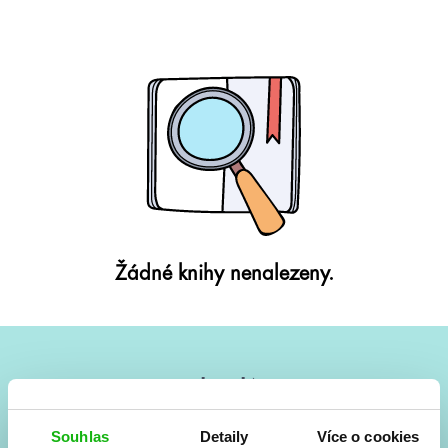
Žádné knihy nenalezeny.
#HumbookNews
Vše kolem #youngadult každý měsíc rovnou do mailu!
Souhlas
Detaily
Více o cookies