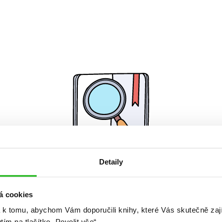
Detaily
Žádné knihy nenalezeny.
á cookies
 k tomu, abychom Vám doporučili knihy, které Vás skutečně zaj
utím na tlačítko „Povolit vše“.