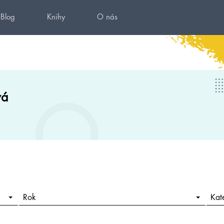
Blog
Knihy
O nás
vá
Rok
Kat