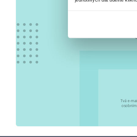
Vše
Tvá e-mai
osobními