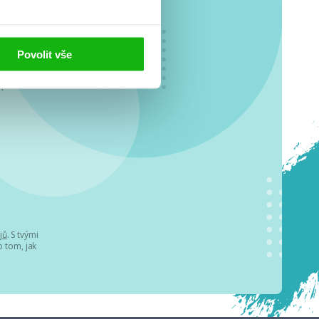
Povolit vše
o se
.
jů
. S tvými
 tom, jak