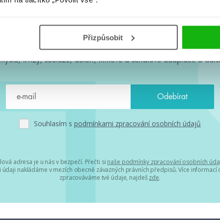
#HumbookNews
Přizpůsobit
 kolem #youngadult každý měsíc rovnou do mailu! Nové knihy, c
chystá, kvízy, soutěže, autoři, filmové a seriálové adaptace a další
Souhlasím s
podmínkami zpracování osobních údajů
lová adresa je u nás v bezpečí. Přečti si
naše podmínky zpracování osobních úda
 údaji nakládáme v mezích obecně závazných právních předpisů. Více informací o
zpracováváme tvé údaje, najdeš
zde
.