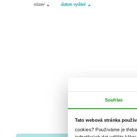
název
datum vydání
Souhlas
Tato webová stránka použív
cookies?
Používáme je třeba
jednotlivých dat udělíte klikn