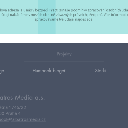
lová adresa je u nás v bezpečí. Přečti si
naše podmínky zpracování osobních úda
 údaji nakládáme v mezích obecně závazných právních předpisů. Více informací o
zpracováváme tvé údaje, najdeš
zde
.
Projekty
ge
Humbook blogeři
Storki
atros Media a.s.
větna 1746/22
00 Praha 4
ook@albatrosmedia.cz