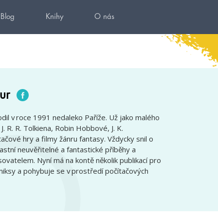
Blog
Knihy
O nás
ur
odil v roce 1991 nedaleko Paříže. Už jako malého
J. R. R. Tolkiena, Robin Hobbové, J. K.
ačové hry a filmy žánru fantasy. Vždycky snil o
stní neuvěřitelné a fantastické příběhy a
ovatelem. Nyní má na kontě několik publikací pro
miksy a pohybuje se v prostředí počítačových