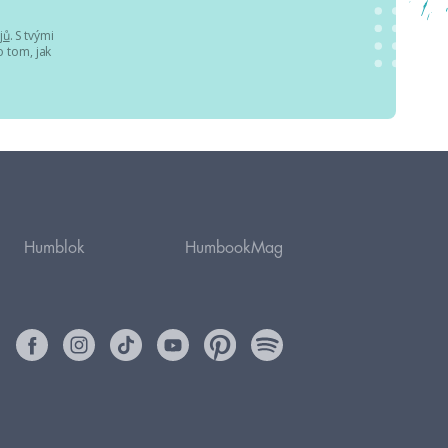
jů
. S tvými
 tom, jak
Humblok
HumbookMag