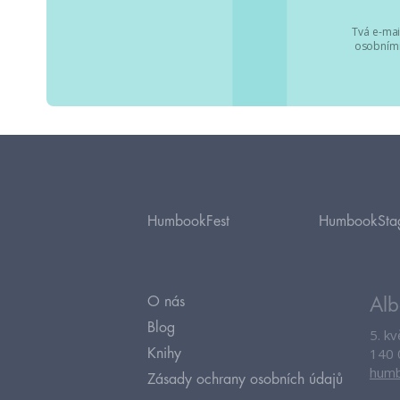
Tvá e-mai
osobními
HumbookFest
HumbookSta
O nás
Alb
Blog
5. k
140 
Knihy
humb
Zásady ochrany osobních údajů