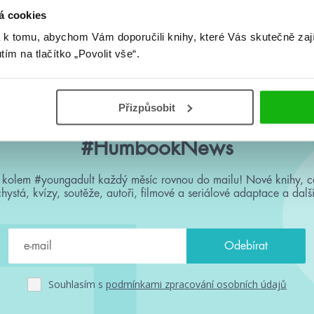
á cookies
Žádné knihy nenalezeny.
 k tomu, abychom Vám doporučili knihy, které Vás skutečně zaj
utím na tlačítko „Povolit vše“.
Přizpůsobit
#HumbookNews
 kolem #youngadult každý měsíc rovnou do mailu! Nové knihy, c
chystá, kvízy, soutěže, autoři, filmové a seriálové adaptace a další
Souhlasím s
podmínkami zpracování osobních údajů