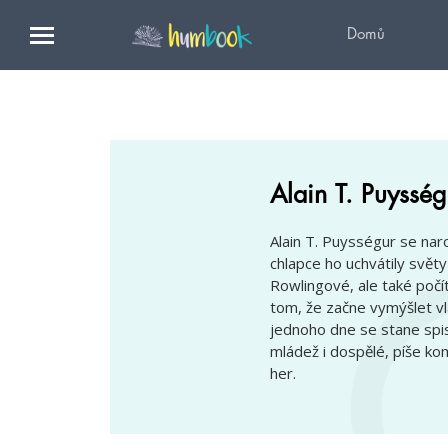
Domů
Alain T. Puysség
Alain T. Puysségur se nar
chlapce ho uchvátily světy 
Rowlingové, ale také počít
tom, že začne vymýšlet vla
jednoho dne se stane spis
mládež i dospělé, píše ko
her.