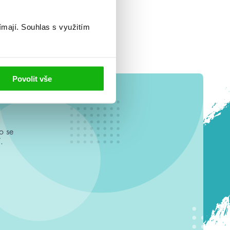
ímají.
Souhlas s využitím
Povolit vše
o se
.