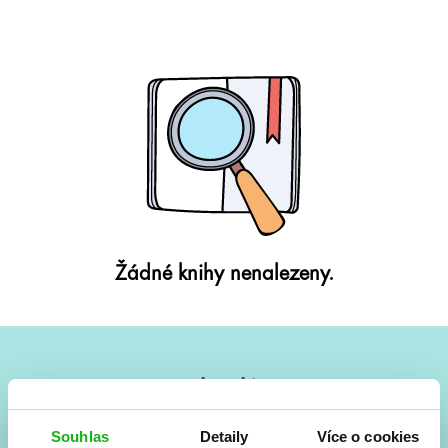
Žádné knihy nenalezeny.
#HumbookNews
Vše kolem #youngadult každý měsíc rovnou do mailu!
Souhlas
Detaily
Více o cookies