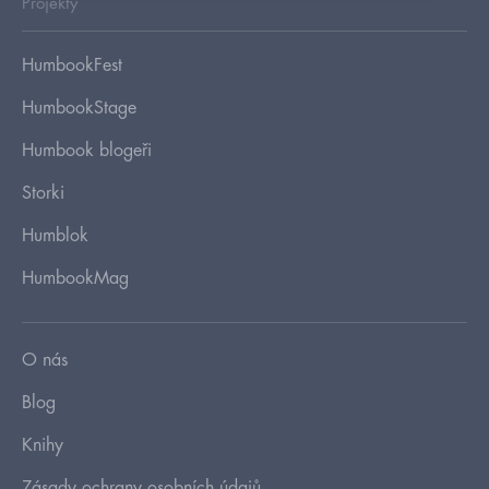
Projekty
HumbookFest
HumbookStage
Humbook blogeři
Storki
Humblok
HumbookMag
O nás
Blog
Knihy
Zásady ochrany osobních údajů