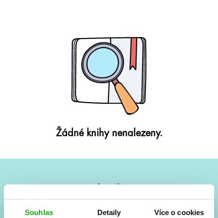
Žádné knihy nenalezeny.
#HumbookNews
Vše kolem #youngadult každý měsíc rovnou do mailu!
Souhlas
Detaily
Více o cookies