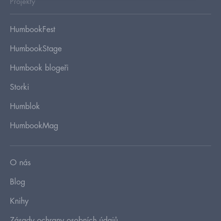
Projekty
HumbookFest
HumbookStage
Humbook blogeři
Storki
Humblok
HumbookMag
O nás
Blog
Knihy
Zásady ochrany osobních údajů