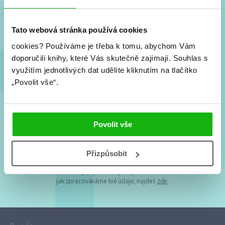
Nové knihy, co se chystá, kvízy, soutěže, autoři, filmové
a seriálové adaptace a další.
Tato webová stránka používá cookies
cookies?
Používáme je třeba k tomu, abychom Vám
doporučili knihy, které Vás skutečně zajímají.
Souhlas s
využitím jednotlivých dat udělíte kliknutím na tlačítko
„Povolit vše“.
Souhlasím s
podmínkami zpracování osobních údajů
Povolit vše
Tvá e-mailová adresa je u nás v bezpečí. Přečti si
naše podmínky
Přizpůsobit
zpracování osobních údajů
. S tvými osobními údaji nakládáme v
mezích obecně závazných právních předpisů. Více informací o tom,
jak zpracováváme tvé údaje, najdeš
zde
.