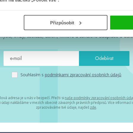
#HumbookNews
Přizpůsobit
 kolem #youngadult každý měsíc rovnou do mailu! Nové knihy, c
chystá, kvízy, soutěže, autoři, filmové a seriálové adaptace a další
Souhlasím s
podmínkami zpracování osobních údajů
lová adresa je u nás v bezpečí. Přečti si
naše podmínky zpracování osobních úda
 údaji nakládáme v mezích obecně závazných právních předpisů. Více informací o
zpracováváme tvé údaje, najdeš
zde
.