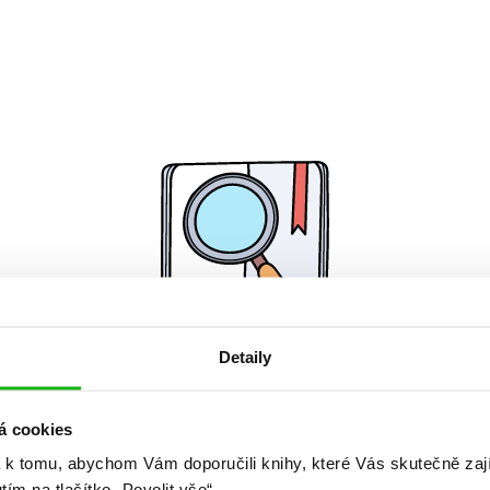
Detaily
Žádné knihy nenalezeny.
á cookies
 k tomu, abychom Vám doporučili knihy, které Vás skutečně zaj
utím na tlačítko „Povolit vše“.