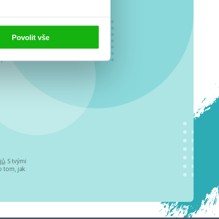
Povolit vše
o se
.
jů
. S tvými
 tom, jak