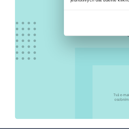
Vše
Tvá e-mai
osobními