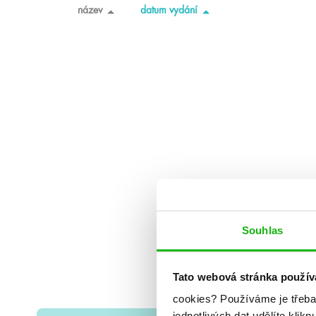
název
datum vydání
Souhlas
Tato webová stránka použív
cookies?
Používáme je třeba
jednotlivých dat udělíte klikn