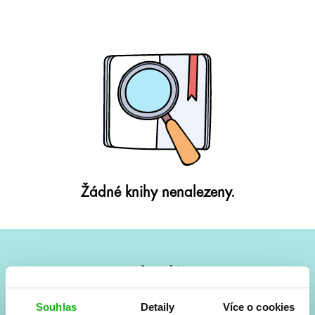
Žádné knihy nenalezeny.
#HumbookNews
Vše kolem #youngadult každý měsíc rovnou do mailu!
Souhlas
Detaily
Více o cookies