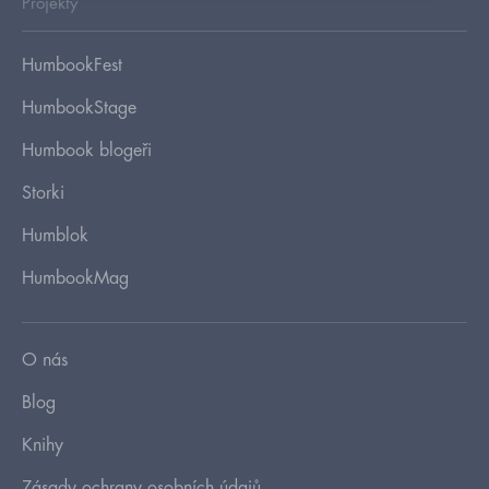
Projekty
HumbookFest
HumbookStage
Humbook blogeři
Storki
Humblok
HumbookMag
O nás
Blog
Knihy
Zásady ochrany osobních údajů