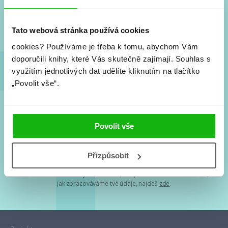
Nové knihy, co se chystá, kvízy, soutěže, autoři, filmové
a seriálové adaptace a další.
Tato webová stránka používá cookies
cookies?
Používáme je třeba k tomu, abychom Vám
doporučili knihy, které Vás skutečně zajímají.
Souhlas s
využitím jednotlivých dat udělíte kliknutím na tlačítko
„Povolit vše“.
Souhlasím s
podmínkami zpracování osobních údajů
Povolit vše
Tvá e-mailová adresa je u nás v bezpečí. Přečti si
naše podmínky
Přizpůsobit
zpracování osobních údajů
. S tvými osobními údaji nakládáme v
mezích obecně závazných právních předpisů. Více informací o tom,
jak zpracováváme tvé údaje, najdeš
zde
.