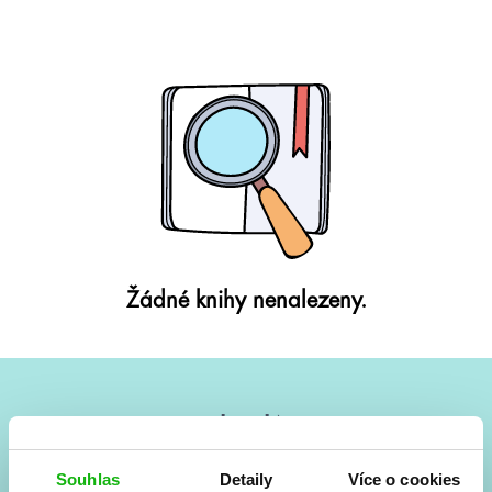
Žádné knihy nenalezeny.
#HumbookNews
Vše kolem #youngadult každý měsíc rovnou do mailu!
Souhlas
Detaily
Více o cookies