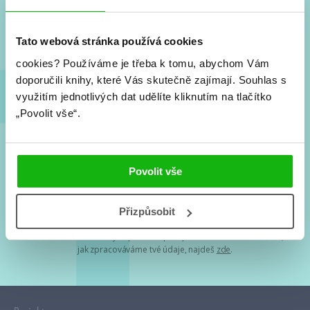
Nové knihy, co se chystá, kvízy, soutěže, autoři, filmové
a seriálové adaptace a další.
Tato webová stránka používá cookies
cookies?
Používáme je třeba k tomu, abychom Vám
doporučili knihy, které Vás skutečně zajímají.
Souhlas s
využitím jednotlivých dat udělíte kliknutím na tlačítko
„Povolit vše“.
Souhlasím s
podmínkami zpracování osobních údajů
Povolit vše
Tvá e-mailová adresa je u nás v bezpečí. Přečti si
naše podmínky
Přizpůsobit
zpracování osobních údajů
. S tvými osobními údaji nakládáme v
mezích obecně závazných právních předpisů. Více informací o tom,
jak zpracováváme tvé údaje, najdeš
zde
.