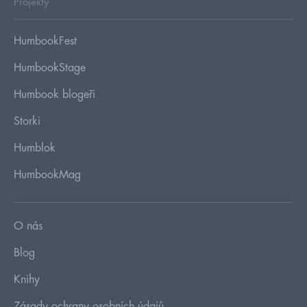
Projekty
HumbookFest
HumbookStage
Humbook blogeři
Storki
Humblok
HumbookMag
O nás
Blog
Knihy
Zásady ochrany osobních údajů