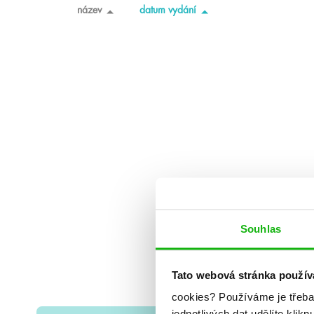
název
datum vydání
Souhlas
Tato webová stránka použív
cookies?
Používáme je třeba
jednotlivých dat udělíte klikn