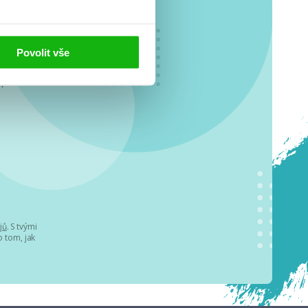
Povolit vše
o se
.
jů
. S tvými
 tom, jak