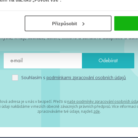
#HumbookNews
Přizpůsobit
 kolem #youngadult každý měsíc rovnou do mailu! Nové knihy, c
chystá, kvízy, soutěže, autoři, filmové a seriálové adaptace a další
Souhlasím s
podmínkami zpracování osobních údajů
lová adresa je u nás v bezpečí. Přečti si
naše podmínky zpracování osobních úda
 údaji nakládáme v mezích obecně závazných právních předpisů. Více informací o
zpracováváme tvé údaje, najdeš
zde
.