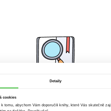
Detaily
Žádné knihy nenalezeny.
á cookies
 k tomu, abychom Vám doporučili knihy, které Vás skutečně zaj
utím na tlačítko „Povolit vše“.