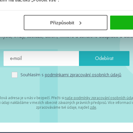
#HumbookNews
Přizpůsobit
 kolem #youngadult každý měsíc rovnou do mailu! Nové knihy, c
chystá, kvízy, soutěže, autoři, filmové a seriálové adaptace a další
Souhlasím s
podmínkami zpracování osobních údajů
lová adresa je u nás v bezpečí. Přečti si
naše podmínky zpracování osobních úda
 údaji nakládáme v mezích obecně závazných právních předpisů. Více informací o
zpracováváme tvé údaje, najdeš
zde
.