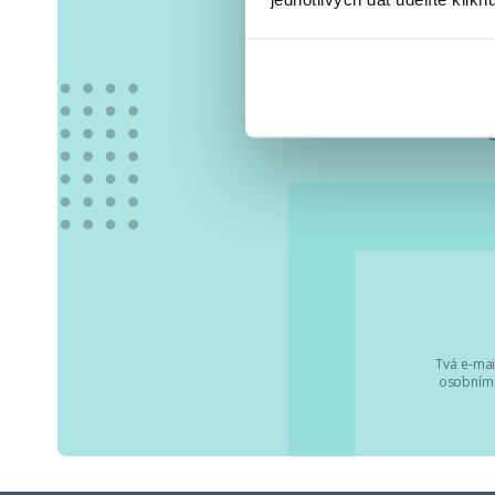
Vše
Tvá e-mai
osobními