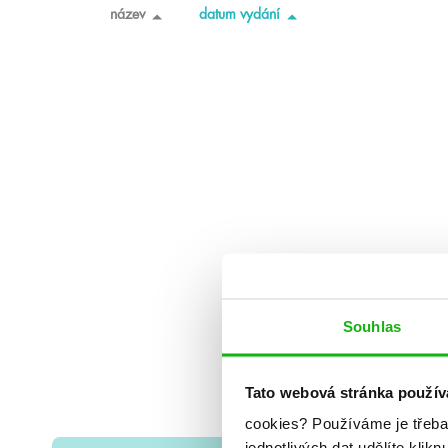
název
datum vydání
Souhlas
Tato webová stránka použív
cookies?
Používáme je třeba
jednotlivých dat udělíte klikn