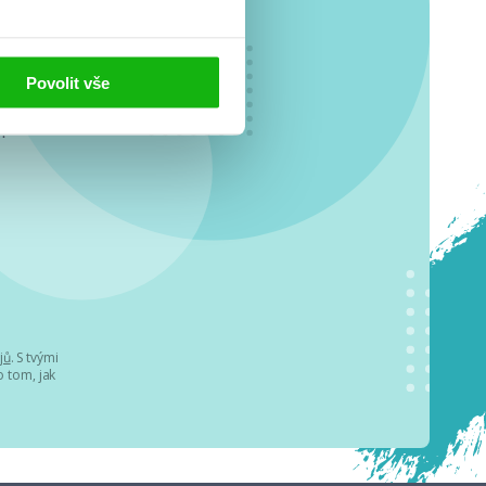
Povolit vše
o se
.
jů
. S tvými
 tom, jak