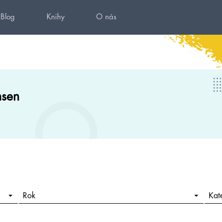
Blog
Knihy
O nás
nsen
Rok
Kat