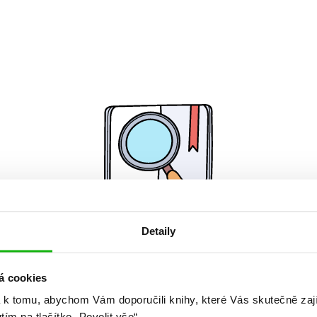
Detaily
Žádné knihy nenalezeny.
á cookies
 k tomu, abychom Vám doporučili knihy, které Vás skutečně zaj
utím na tlačítko „Povolit vše“.