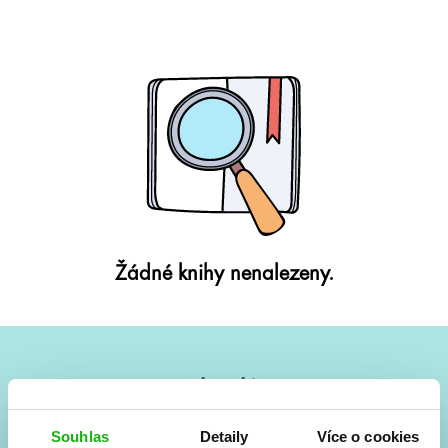
Žádné knihy nenalezeny.
#HumbookNews
Vše kolem #youngadult každý měsíc rovnou do mailu!
Souhlas
Detaily
Více o cookies