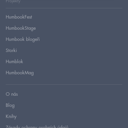
Projekty
HumbookFest
HumbookStage
Humbook blogeři
Storki
Humblok
HumbookMag
O nás
Blog
Knihy
Zásady ochrany osobních údajů