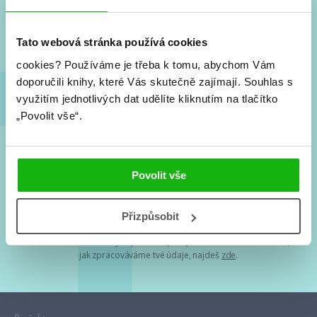
Nové knihy, co se chystá, kvízy, soutěže, autoři, filmové
a seriálové adaptace a další.
Tato webová stránka používá cookies
cookies?
Používáme je třeba k tomu, abychom Vám
doporučili knihy, které Vás skutečně zajímají.
Souhlas s
využitím jednotlivých dat udělíte kliknutím na tlačítko
„Povolit vše“.
Souhlasím s
podmínkami zpracování osobních údajů
Povolit vše
Tvá e-mailová adresa je u nás v bezpečí. Přečti si
naše podmínky
Přizpůsobit
zpracování osobních údajů
. S tvými osobními údaji nakládáme v
mezích obecně závazných právních předpisů. Více informací o tom,
jak zpracováváme tvé údaje, najdeš
zde
.