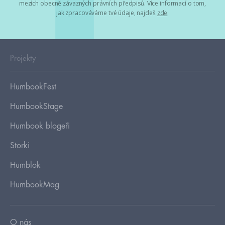
mezích obecně závazných právních předpisů. Více informací o tom,
jak zpracováváme tvé údaje, najdeš
zde
.
Projekty
HumbookFest
HumbookStage
Humbook blogeři
Storki
Humblok
HumbookMag
O nás