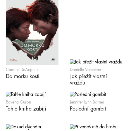
Camille DeAngelis
Danielle Valentine
Do morku kostí
Jak přežít vlastní
vraždu
Ravena Guron
Jennifer Lynn Barnes
Tahle kniha zabíjí
Poslední gambit