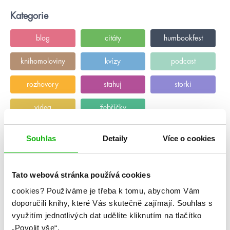
Kategorie
blog
citáty
humbookfest
knihomoloviny
kvízy
podcast
rozhovory
stahuj
storki
videa
žebříčky
Souhlas
Detaily
Více o cookies
Tato webová stránka používá cookies
cookies?
Používáme je třeba k tomu, abychom Vám
doporučili knihy, které Vás skutečně zajímají.
Souhlas s
využitím jednotlivých dat udělíte kliknutím na tlačítko
„Povolit vše“.