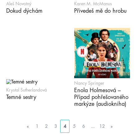
Aleš Novotný
Karen M. McManus
Dokud dýchám
Přivedeš mě do hrobu
Nancy Springer
Enola Holmesová –
Krystal Sutherlandová
Temné sestry
Případ pohřešovaného
markýze (audiokniha)
«
1
2
3
4
5
6
...
12
»