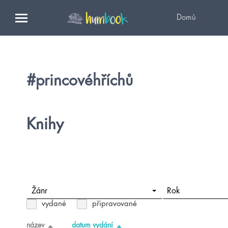
Domů
#princovéhříchů
Knihy
Žánr
Rok
vydané
připravované
název
datum vydání