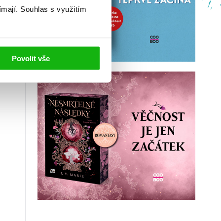
ímají.
Souhlas s využitím
Povolit vše