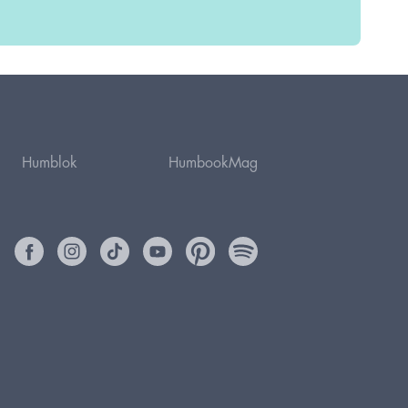
Humblok
HumbookMag