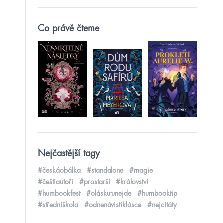
Co právě čteme
Nejčastější tagy
#českáobálka
#standalone
#magie
#češtíautoři
#prostarší
#království
#humbookfest
#oláskutunejde
#humbooktip
#středníškola
#odnenávistiklásce
#nejcitáty