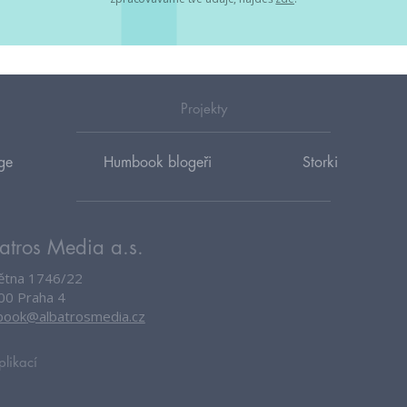
Projekty
ge
Humbook blogeři
Storki
atros Media a.s.
větna 1746/22
00 Praha 4
ook@albatrosmedia.cz
plikací