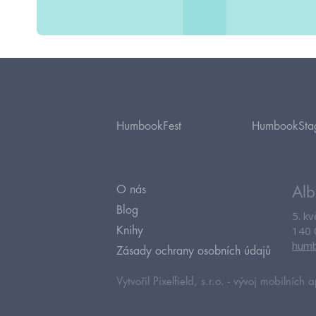
HumbookFest
HumbookSta
O nás
Alb
Blog
5. k
140 
Knihy
humb
Zásady ochrany osobních údajů
Vytvořil Pixelfield, s.r.o. -
vývoj mobilních a