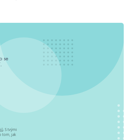
o se
.
jů
. S tvými
 tom, jak