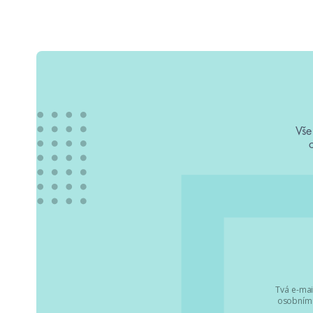
Vše
Tvá e-mai
osobními