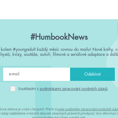
#HumbookNews
 kolem #youngadult každý měsíc rovnou do mailu! Nové knihy, c
chystá, kvízy, soutěže, autoři, filmové a seriálové adaptace a další
Souhlasím s
podmínkami zpracování osobních údajů
lová adresa je u nás v bezpečí. Přečti si
naše podmínky zpracování osobních úda
 údaji nakládáme v mezích obecně závazných právních předpisů. Více informací o
zpracováváme tvé údaje, najdeš
zde
.