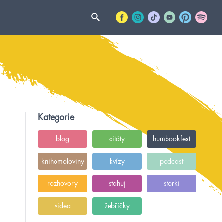
Kategorie
blog
citáty
humbookfest
knihomoloviny
kvízy
podcast
rozhovory
stahuj
storki
videa
žebříčky