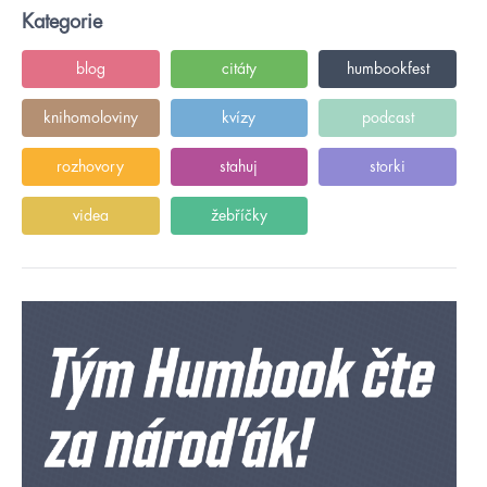
Kategorie
blog
citáty
humbookfest
knihomoloviny
kvízy
podcast
rozhovory
stahuj
storki
videa
žebříčky