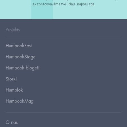
jak zpracováváme tvé údaje, najdeš
zde
.
Projekty
HumbookFest
HumbookStage
Humbook blogeři
Storki
Humblok
HumbookMag
O nás