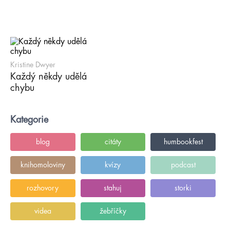
Kristine Dwyer
Každý někdy udělá
chybu
Kategorie
blog
citáty
humbookfest
knihomoloviny
kvízy
podcast
rozhovory
stahuj
storki
videa
žebříčky