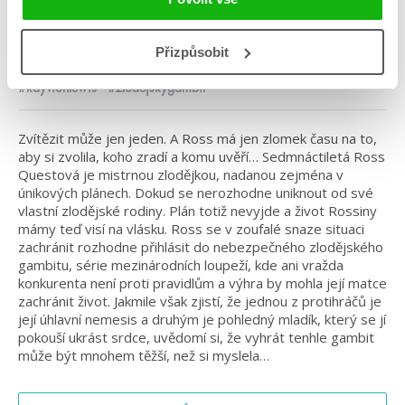
Kategorie: young adult
Přizpůsobit
Žánr: Mystery a thrillery
#kayvionlewis
#zlodějskýgambit
Zvítězit může jen jeden. A Ross má jen zlomek času na to,
aby si zvolila, koho zradí a komu uvěří… Sedmnáctiletá Ross
Questová je mistrnou zlodějkou, nadanou zejména v
únikových plánech. Dokud se nerozhodne uniknout od své
vlastní zlodějské rodiny. Plán totiž nevyjde a život Rossiny
mámy teď visí na vlásku. Ross se v zoufalé snaze situaci
zachránit rozhodne přihlásit do nebezpečného zlodějského
gambitu, série mezinárodních loupeží, kde ani vražda
konkurenta není proti pravidlům a výhra by mohla její matce
zachránit život. Jakmile však zjistí, že jednou z protihráčů je
její úhlavní nemesis a druhým je pohledný mladík, který se jí
pokouší ukrást srdce, uvědomí si, že vyhrát tenhle gambit
může být mnohem těžší, než si myslela…