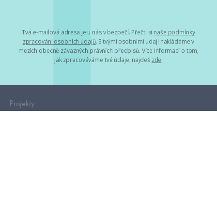
Tvá e-mailová adresa je u nás v bezpečí. Přečti si
naše podmínky
zpracování osobních údajů
. S tvými osobními údaji nakládáme v
mezích obecně závazných právních předpisů. Více informací o tom,
jak zpracováváme tvé údaje, najdeš
zde
.
Projekty
HumbookFest
HumbookStage
Humbook blogeři
Storki
Humblok