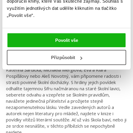
doporučili knihy, které Vás skutečně zajímají.
Souhlas s
Za pět minut zvoní
využitím jednotlivých dat udělíte kliknutím na tlačítko
„Povolit vše“.
Kategorie: young adult
Žánr: Contemporary
Povolit vše
#českáobálka
#češtíautoři
#povídky
#zapětminutzvoní
Sbírka young adult příběhů ze školních lavic. Několik
Přizpůsobit
známých českých autorů a autorek, jakými jsou například
Kateřina Šardická, Michaela Merglová, Eva a Klára
Pospíšilovy nebo Aleš Novotný, vám připomene radosti i
strasti povinné školní docházky. S hrdiny jejich povídek
odhalíte tajemnou šifru načmáranou na staré školní lavici,
seberete odvahu a vzepřete se školním pravidlům,
navážete jedinečná přátelství a prožijete stejně
nezapomenutelnou lásku. Vedle zavedených autorů a
autorek nejen literatury pro mládež, najdete v knize i
povídky vítězů literární soutěže. Ať už vás škola baví, nebo ji
ze srdce nesnášíte, v těchto příbězích se nepochybně
najdete…