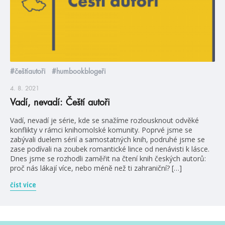
#češtíautoři
#humbookblogeři
4. 8. 2021
Vadí, nevadí: Čeští autoři
Vadí, nevadí je série, kde se snažíme rozlousknout odvěké
konflikty v rámci knihomolské komunity. Poprvé jsme se
zabývali duelem sérií a samostatných knih, podruhé jsme se
zase podívali na zoubek romantické lince od nenávisti k lásce.
Dnes jsme se rozhodli zaměřit na čtení knih českých autorů:
proč nás lákají více, nebo méně než ti zahraniční? […]
číst více