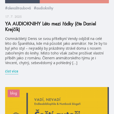
#alenaštraubová
#audioknihy
17. 7. 2025
YA AUDIOKNIHY Léto mezi řádky (čte Daniel
Krejčík)
Osmnáctiletý Denis se svou přítelkyní Vendy odjíždí na celé
léto do Španělska, kde má působit jako animátor. Ne že by to
byl jeho styl – nejraději by prázdniny strávil doma s nosem
zabořeným do knihy. Místo toho však začne prožívat vlastní
příběh jako z románu. Členem animátorského týmu je i
Vincent, chytrý, sebevědomý a pohledný […]
číst více
blog