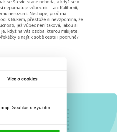
pak se Stevie stane nehoda, a když se v
i nepamatuje vůbec nic – ani Kalifornii,
erému nerozumí. Nechápe, proč má
hodí s klukem, přestože si nevzpomíná, že
cnosti, jež vůbec není taková, jakou si
 je, když na vás osoba, kterou milujete,
řekážky a najít k sobě cestu i podruhé?
Více o cookies
ímají.
Souhlas s využitím
o se