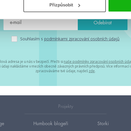
chystá, kvízy, soutěže, autoři, filmové a seriálové adaptace a další
Přizpůsobit
Souhlasím s
podmínkami zpracování osobních údajů
lová adresa je u nás v bezpečí. Přečti si
naše podmínky zpracování osobních úda
 údaji nakládáme v mezích obecně závazných právních předpisů. Více informací o
zpracováváme tvé údaje, najdeš
zde
.
Projekty
ge
Humbook blogeři
Storki