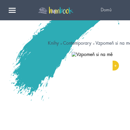
Domů
Knihy
Contemporary
Vzpomeň si na m
+