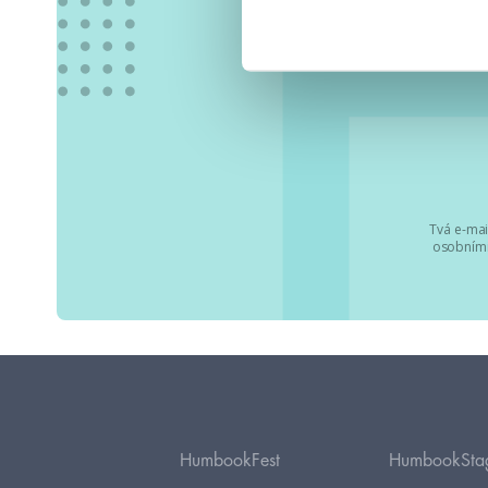
Tvá e-mai
osobními
HumbookFest
HumbookSta