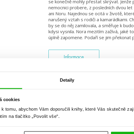
se konečně mohly přestat skrývat. Jenže 
nemocnici probere, z posledních dvou let s
ani Noru. Najednou se ocitá v životě, kt
narušený vztah s rodiči a kamarádkami. C
by se do něj zamilovala, a směřuje k budou
kdysi vysnila. Nora mezitím zažívá, jaké to
úplně zapomene. Podaří se jim překonat p
Informace
Detaily
á cookies
 k tomu, abychom Vám doporučili knihy, které Vás skutečně zaj
#HumbookNews
utím na tlačítko „Povolit vše“.
 kolem #youngadult každý měsíc rovnou do mailu! Nové knihy, c