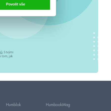
.
Povolit vše
jů
. S tvými
 tom, jak
Humblok
HumbookMag