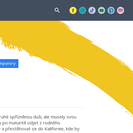
mporary
druhé spřízněnou duši, ale musely svou
nu po maturitě odjet z rodného
 a přestěhovat se do Kalifornie, kde by