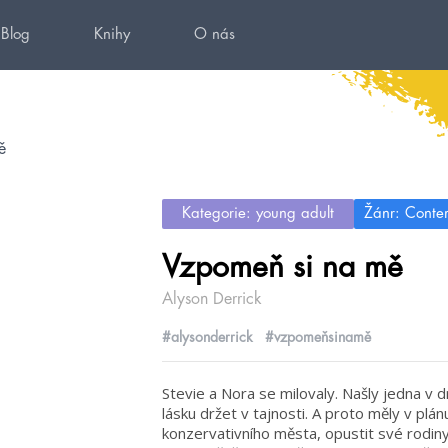
Blog
Knihy
O nás
ě
Kategorie: young adult
Žánr: Conte
Vzpomeň si na mě
Alyson Derrick
#alysonderrick
#vzpomeňsinamě
Stevie a Nora se milovaly. Našly jedna v 
lásku držet v tajnosti. A proto měly v plá
konzervativního města, opustit své rodiny