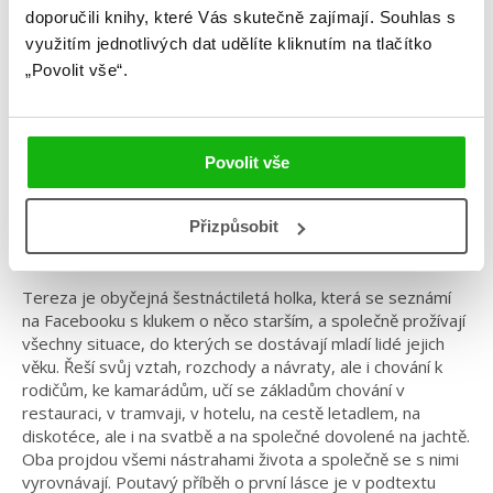
doporučili knihy, které Vás skutečně zajímají.
Souhlas s
Ladislav Špaček
využitím jednotlivých dat udělíte kliknutím na tlačítko
„Povolit vše“.
Tereza – Příběh s prvky etikety
Kategorie: young adult
Povolit vše
Žánr: Contemporary
#českáobálka
#češtíautoři
#ladislavšpaček
Přizpůsobit
#terezapříběhsprvkyetikety
Tereza je obyčejná šestnáctiletá holka, která se seznámí
na Facebooku s klukem o něco starším, a společně prožívají
všechny situace, do kterých se dostávají mladí lidé jejich
věku. Řeší svůj vztah, rozchody a návraty, ale i chování k
rodičům, ke kamarádům, učí se základům chování v
restauraci, v tramvaji, v hotelu, na cestě letadlem, na
diskotéce, ale i na svatbě a na společné dovolené na jachtě.
Oba projdou všemi nástrahami života a společně se s nimi
vyrovnávají. Poutavý příběh o první lásce je v podtextu