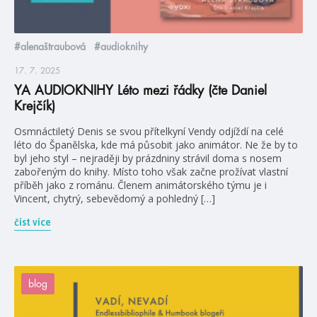
#alenaštraubová
#audioknihy
17. 7. 2025
YA AUDIOKNIHY Léto mezi řádky (čte Daniel
Krejčík)
Osmnáctiletý Denis se svou přítelkyní Vendy odjíždí na celé
léto do Španělska, kde má působit jako animátor. Ne že by to
byl jeho styl – nejraději by prázdniny strávil doma s nosem
zabořeným do knihy. Místo toho však začne prožívat vlastní
příběh jako z románu. Členem animátorského týmu je i
Vincent, chytrý, sebevědomý a pohledný […]
číst více
blog