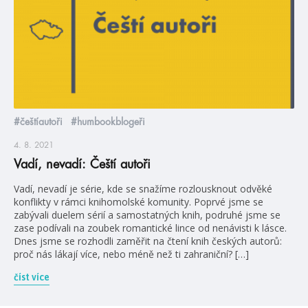
#češtíautoři
#humbookblogeři
4. 8. 2021
Vadí, nevadí: Čeští autoři
Vadí, nevadí je série, kde se snažíme rozlousknout odvěké
konflikty v rámci knihomolské komunity. Poprvé jsme se
zabývali duelem sérií a samostatných knih, podruhé jsme se
zase podívali na zoubek romantické lince od nenávisti k lásce.
Dnes jsme se rozhodli zaměřit na čtení knih českých autorů:
proč nás lákají více, nebo méně než ti zahraniční? […]
číst více